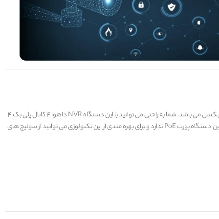
دستگاه ان وی آر مدل DHI-NVR1104HS-S3-H داهوآ دارای 8 کانال برای دوربین های تحت شبکه است. همچنین دارای 80Mbps پهنای باند ورودی و کیفیت تصویر 8 مگاپیکسل می باشد. شما به راحتی می توانید با این دستگاه NVR داهوا 4 کانال پلی بک 4
کانال به طور همزمان را داشته باشید. این ان وی آر از 1 عدد هارد با حداکثر ظرفیت 8 ترابایت پشتیبانی می کند. پورت های خروجی آن شامل HDMI، VGA و LAN است. همچنین این دستگاه پورت PoE ندارد و برای بهره مندی از این تکنولوژی می توانید از سوئیچ های