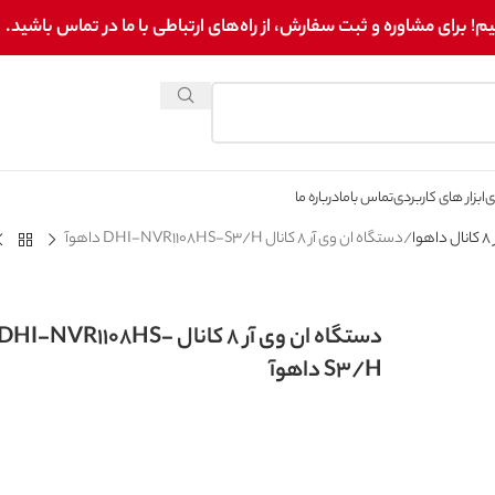
برای مشاوره و ثبت سفارش، از راه‌های ارتباطی با ما در تماس باشید.
ی
ابزار های کاربردی
تماس باما
درباره ما
وا
دستگاه ان وی آر 8 کانال DHI-NVR1108HS-S3/H داهوآ
دستگاه ان وی آر 8 کانال DHI-NVR1108HS-
S3/H داهوآ