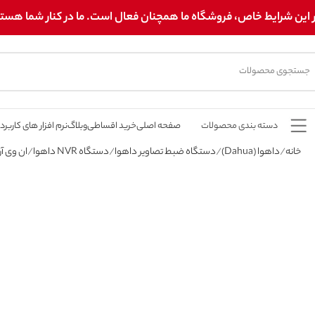
 این شرایط خاص، فروشگاه ما همچنان فعال است. ما در کنار شما هستیم! 
دسته بندی محصولات
صفحه اصلی
خرید اقساطی
وبلاگ
نرم افزار های کاربرد
خانه
داهوا (Dahua)
دستگاه ضبط تصاویر داهوا
دستگاه NVR داهوا
ان وی آر 8 کانال داه