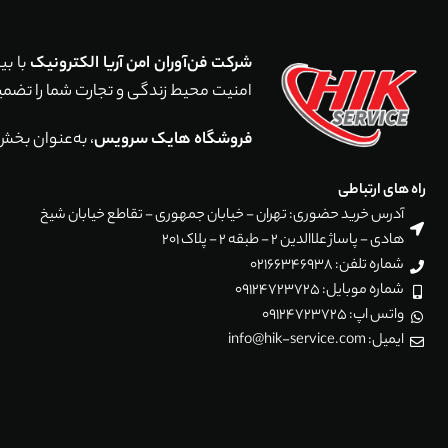
شرکت فن‌آوران امن آریا الکترونیک
امنیت محیط زندگی و تجارت شما را تضمین می‌کند. با اجرای بیش از 5,000 پروژه موفق در سراسر ایر
فروشگاه هایک سرویس
، به‌عنوان بخش
راه های ارتباطی
آدرس خرید حضوری: تهران - خیابان جمهوری - تقاطع خیابان شیخ
هادی - پاساژ علاالدین 2 - طبقه 2 - پلاک 201
شماره تلفن: 02166346938
شماره موبایل: 09124723725
واتس اپ: 09124723725
ایمیل: info@hik-service.com