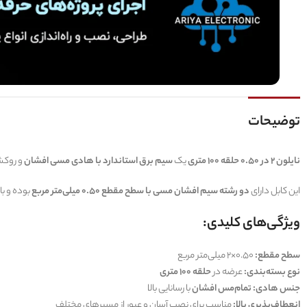
توضیحات
نایلون 2 در 0.50 حلقه 100 متری
یک
سیم برق استاندارد با هادی مسی افشان
و روکش
این کابل دارای
دو رشته سیم افشان مسی با سطح مقطع 0.50 میلی‌متر مربع
بوده و با
ویژگی‌های کلیدی:
سطح مقطع:
0.50×2 میلی‌متر مربع
نوع بسته‌بندی:
عرضه در
حلقه 100 متری
جنس هادی:
تمام‌مس افشان
با رسانایی بالا
انعطاف‌پذیری بالا:
مناسب برای نصب آسان و عبور از مسیرهای مختلف