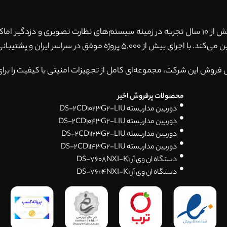
با بیش از 10 سال تجربه در زمینه سیستم‌های نظارت تصویری و دزدگیر ا
ان و پشتیبانی 24 ساعته، همواره آماده خدمت‌رسانی به شما هستیم.
 فروش این شرکت، مجموعه‌ای کامل از تجهیزات امنیتی با کیفیت را برای
محصولات پرفروش اخیر
دوربین مداربسته DS-2CD1023G2-LIU
دوربین مداربسته DS-2CD1043G2-LIU
دوربین مداربسته DS-2CD1123G2-LIU
دوربین مداربسته DS-2CD1143G2-LIU
دستگاه ان وی آر DS-7608NXI-K1
دستگاه ان وی آر DS-7604NXI-K1