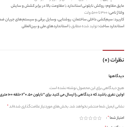
عایق مقاوم:
روکش نایلونی استاندارد
با
مقاومت بالا در برابر کشش و سایش
ولتاژ نامی:
300 تا 500 ولت
کاربرد:
سیم‌کشی داخلی ساختمان، روشنایی، وسایل برقی و سیستم‌های جریان ض
استاندارد ساخت:
تولید شده مطابق با
استانداردهای ملی و بین‌المللی
نظرات (0)
دیدگاهها
هیچ دیدگاهی برای این محصول نوشته نشده است.
اولین نفری باشید که دیدگاهی را ارسال می کنید برای “نایلون 0.50*2 حلقه 100 متری”
نشانی ایمیل شما منتشر نخواهد شد.
بخش‌های موردنیاز علامت‌گذاری شده‌اند
*
امتیاز شما
*