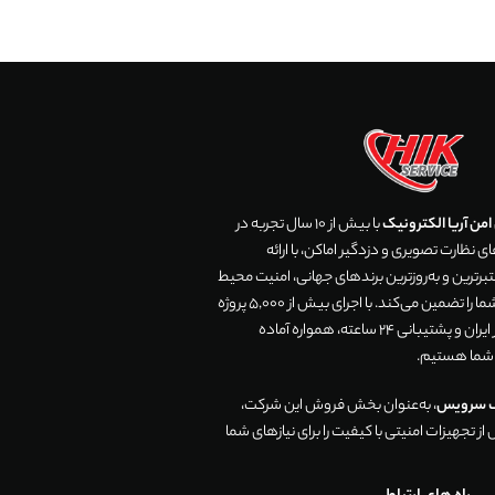
من آریا الکترونیک
با بیش از 10 سال تجربه در
 نظارت تصویری و دزدگیر اماکن، با ارائه
رترین و به‌روزترین برندهای جهانی، امنیت محیط
زندگی و تجارت شما را تضمین می‌کند. با اجرای بیش از 5,000 پروژه
موفق در سراسر ایران و پشتیبانی 24 ساعته، همواره آماده
 شما هستیم.
ک سرویس
، به‌عنوان بخش فروش این شرکت،
ز تجهیزات امنیتی با کیفیت را برای نیازهای شما