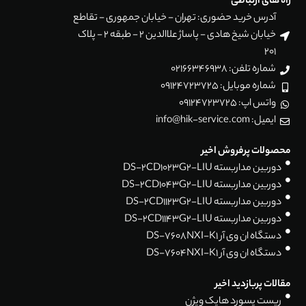
راه های ارتباطی
آدرس خرید حضوری: تهران - خیابان جمهوری - تقاطع
خیابان شیخ هادی - پاساژ علاالدین 2 - طبقه 2 - پلاک
201
شماره تلفن: 02166346938
شماره موبایل: 09124723725
واتس اپ: 09124723725
ایمیل: info@hik-service.com
محصولات پرفروش اخیر
دوربین مداربسته DS-2CD1023G2-LIU
دوربین مداربسته DS-2CD1043G2-LIU
دوربین مداربسته DS-2CD1123G2-LIU
دوربین مداربسته DS-2CD1143G2-LIU
دستگاه ان وی آر DS-7608NXI-K1
دستگاه ان وی آر DS-7604NXI-K1
مقالات پربازدید اخیر
ریست پسورد هایک ویژن