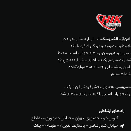
من آریا الکترونیک
با بیش از 10 سال تجربه در
 نظارت تصویری و دزدگیر اماکن، با ارائه
رترین و به‌روزترین برندهای جهانی، امنیت محیط
زندگی و تجارت شما را تضمین می‌کند. با اجرای بیش از 5,000 پروژه
موفق در سراسر ایران و پشتیبانی 24 ساعته، همواره آماده
 شما هستیم.
ک سرویس
، به‌عنوان بخش فروش این شرکت،
ز تجهیزات امنیتی با کیفیت را برای نیازهای شما
راه های ارتباطی
آدرس خرید حضوری: تهران - خیابان جمهوری - تقاطع
خیابان شیخ هادی - پاساژ علاالدین 2 - طبقه 2 - پلاک