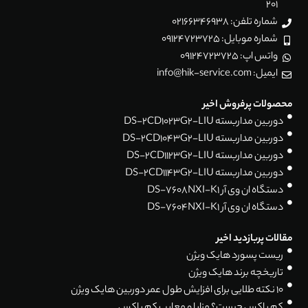
201
شماره تلفن: 02166346938
شماره موبایل: 09124723725
واتس اپ: 09124723725
ایمیل: info@hik-service.com
محصولات پرفروش اخیر
دوربین مداربسته DS-2CD1023G2-LIU
دوربین مداربسته DS-2CD1043G2-LIU
دوربین مداربسته DS-2CD1123G2-LIU
دوربین مداربسته DS-2CD1143G2-LIU
دستگاه ان وی آر DS-7608NXI-K1
دستگاه ان وی آر DS-7604NXI-K1
مقالات پربازدید اخیر
ریست پسورد هایک ویژن
تاریخچه برند هایک ویژن
۱۰ نکته طلایی برای افزایش طول عمر دوربین هایک ویژن