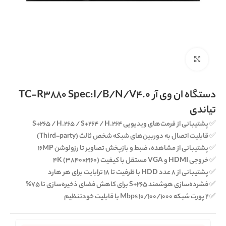
برای بزرگنمایی کلیک کنید
دستگاه ان وی آر TC-R3880 Spec:I/B/N/V4.0
تیاندی
✅
پشتیبانی از فرمت‌های ویدیویی S+265 / H.265 / S+264 / H.264
✅
قابلیت اتصال به دوربین‌های شبکه شخص ثالث (Third-party)
✅
پشتیبانی از مشاهده، ضبط و بازپخش تصاویر تا رزولوشن 16MP
✅
خروجی HDMI و VGA مستقل با کیفیت 4K (3840×2160)
✅
پشتیبانی از 8 عدد HDD با ظرفیت تا 18 ترابایت برای هر هارد
✅
فشرده‌سازی هوشمند S+265 برای کاهش فضای ذخیره‌سازی تا 75%
✅
2 پورت شبکه 10/100/1000 Mbps با قابلیت خودتنظیم