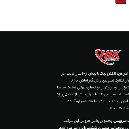
من آریا الکترونیک
با بیش از 10 سال تجربه در
 نظارت تصویری و دزدگیر اماکن، با ارائه
رترین و به‌روزترین برندهای جهانی، امنیت محیط
زندگی و تجارت شما را تضمین می‌کند. با اجرای بیش از 5,000 پروژه
موفق در سراسر ایران و پشتیبانی 24 ساعته، همواره آماده
 شما هستیم.
ک سرویس
، به‌عنوان بخش فروش این شرکت،
ز تجهیزات امنیتی با کیفیت را برای نیازهای شما