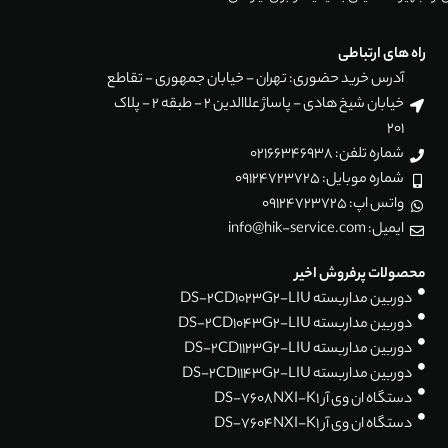
راه های ارتباطی
آدرس خرید حضوری: تهران - خیابان جمهوری - تقاطع
خیابان شیخ هادی - پاساژ علاالدین 2 - طبقه 2 - پلاک
201
شماره تلفن: 02166346938
شماره موبایل: 09124723725
واتس اپ: 09124723725
ایمیل: info@hik-service.com
محصولات پرفروش اخیر
دوربین مداربسته DS-2CD1023G2-LIU
دوربین مداربسته DS-2CD1043G2-LIU
دوربین مداربسته DS-2CD1123G2-LIU
دوربین مداربسته DS-2CD1143G2-LIU
دستگاه ان وی آر DS-7608NXI-K1
دستگاه ان وی آر DS-7604NXI-K1