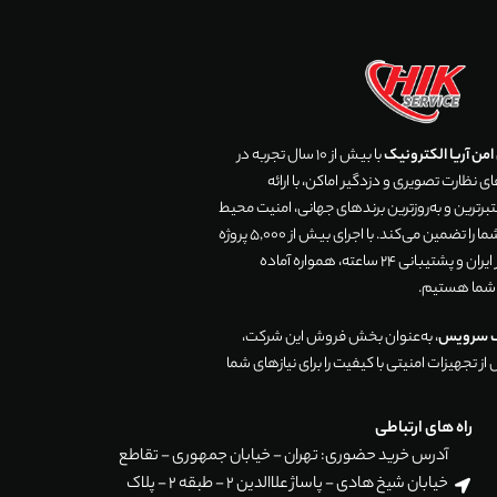
من آریا الکترونیک
با بیش از 10 سال تجربه در
 نظارت تصویری و دزدگیر اماکن، با ارائه
رترین و به‌روزترین برندهای جهانی، امنیت محیط
زندگی و تجارت شما را تضمین می‌کند. با اجرای بیش از 5,000 پروژه
موفق در سراسر ایران و پشتیبانی 24 ساعته، همواره آماده
 شما هستیم.
ک سرویس
، به‌عنوان بخش فروش این شرکت،
ز تجهیزات امنیتی با کیفیت را برای نیازهای شما
راه های ارتباطی
آدرس خرید حضوری: تهران - خیابان جمهوری - تقاطع
خیابان شیخ هادی - پاساژ علاالدین 2 - طبقه 2 - پلاک