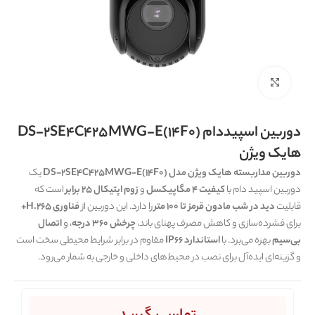
برای بزرگنمایی کلیک کنید
دوربین اسپیددام DS-2SE4C425MWG-E(14F0)
هایک ویژن
دوربین مداربسته هایک ویژن مدل DS-2SE4C425MWG-E(14F0)
یک
دوربین اسپید دام با
کیفیت 4 مگاپیکسل
و
زوم اپتیکال 25 برابر
است که
قابلیت
دید در شب مادون قرمز تا 100 متر
را دارد. این دوربین از
فناوری H.265+
برای فشرده‌سازی و کاهش مصرف پهنای باند،
چرخش 360 درجه
، و
اتصال
بی‌سیم
بهره می‌برد. با
استاندارد IP66
مقاوم در برابر شرایط محیطی سخت است
و گزینه‌ای ایده‌آل برای نصب در محیط‌های داخلی و خارجی به شمار می‌رود.