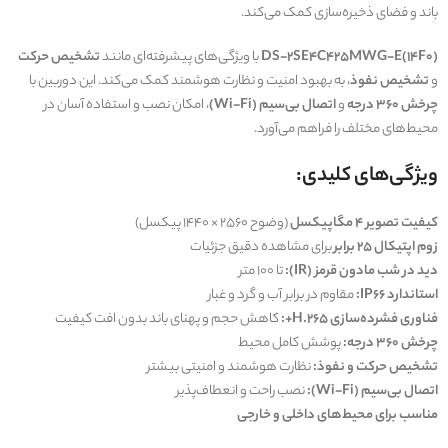
باند و فضای ذخیره‌سازی کمک می‌کند.
DS-2SE4C425MWG-E(14F0)
با ویژگی‌های پیشرفته‌ای مانند
تشخیص حرکت
و
تشخیص نفوذ
، به بهبود امنیت و نظارت هوشمند کمک می‌کند. این دوربین با
چرخش 360 درجه
و
اتصال بی‌سیم (Wi-Fi)
، امکان نصب و استفاده آسان در
محیط‌های مختلف را فراهم می‌آورد.
ویژگی‌های کلیدی:
کیفیت تصویر 4 مگاپیکسل
(وضوح 2560 × 1440 پیکسل)
زوم اپتیکال 25 برابر
برای مشاهده دقیق جزئیات
دید در شب مادون قرمز (IR):
تا 100 متر
استاندارد IP66:
مقاوم در برابر آب و گرد و غبار
فناوری فشرده‌سازی H.265+:
کاهش حجم و پهنای باند بدون افت کیفیت
چرخش 360 درجه:
پوشش کامل محیط
تشخیص حرکت و نفوذ:
نظارت هوشمند و امنیتی بیشتر
اتصال بی‌سیم (Wi-Fi):
نصب راحت و انعطاف‌پذیر
مناسب برای محیط‌های داخلی و خارجی