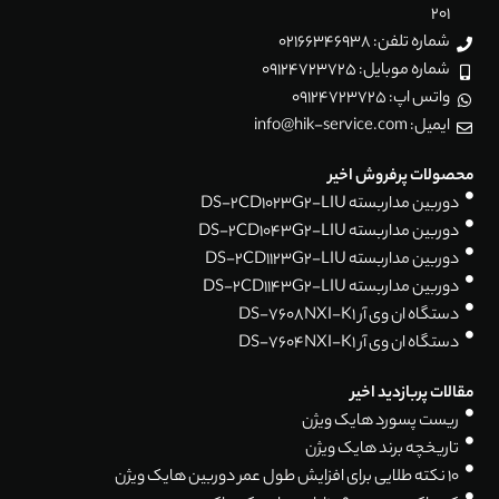
201
شماره تلفن: 02166346938
شماره موبایل: 09124723725
واتس اپ: 09124723725
ایمیل: info@hik-service.com
محصولات پرفروش اخیر
دوربین مداربسته DS-2CD1023G2-LIU
دوربین مداربسته DS-2CD1043G2-LIU
دوربین مداربسته DS-2CD1123G2-LIU
دوربین مداربسته DS-2CD1143G2-LIU
دستگاه ان وی آر DS-7608NXI-K1
دستگاه ان وی آر DS-7604NXI-K1
مقالات پربازدید اخیر
ریست پسورد هایک ویژن
تاریخچه برند هایک ویژن
۱۰ نکته طلایی برای افزایش طول عمر دوربین هایک ویژن