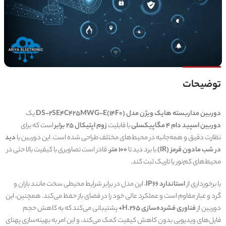
توضیحات
دوربین مداربسته هایک ویژن مدل DS-2SE4C425MWG-E(14F0)
یک
دوربین اسپید دام 4 مگاپیکسلی
با قابلیت
زوم اپتیکال 25 برابر
است که برای
نظارت دقیق و همه‌جانبه در محیط‌های مختلف طراحی شده است. این دوربین با
دید
در شب مادون قرمز (IR)
با برد دید تا
100 متر
، قادر است تصاویری با کیفیت بالا حتی در
محیط‌های کم‌نور یا تاریک ثبت کند.
با برخورداری از
استاندارد IP66
، این مدل در برابر شرایط محیطی سخت مانند باران و
گرد و غبار مقاوم است و عملکرد عالی خود را در فضای باز حفظ می‌کند. همچنین، این
دوربین از
فناوری فشرده‌سازی H.265+
پشتیبانی می‌کند که به کاهش حجم
فایل‌های ویدیویی بدون کاهش کیفیت کمک می‌کند، و این امر به بهینه‌سازی پهنای