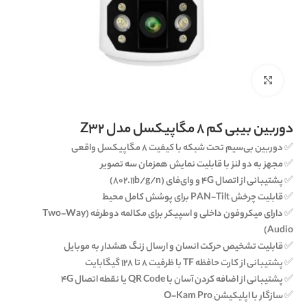
برای بزرگنمایی کلیک کنید
دوربین بیبی کم 8 مگاپیکسل مدل Z32
✅
دوربین بی‌سیم تحت شبکه با کیفیت ۸ مگاپیکسل واقعی
✅
مجهز به دو لنز با قابلیت نمایش همزمان سه تصویر
✅
پشتیبانی از اتصال 4G و وای‌فای (802.11b/g/n)
✅
قابلیت چرخش PAN-Tilt برای پوشش کامل محیط
✅
دارای میکروفون داخلی و اسپیکر برای مکالمه دوطرفه (Two-Way
Audio)
✅
قابلیت تشخیص حرکت انسان و ارسال زنگ هشدار به موبایل
✅
پشتیبانی از کارت حافظه TF با ظرفیت ۸ تا ۱۲۸ گیگابایت
✅
پشتیبانی از اضافه کردن آسان با QR Code یا نقطه اتصال 4G
✅
سازگار با اپلیکیشن O-Kam Pro