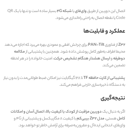
اتصال این دوربین از طریق
وای‌فای
یا
شبکه 4G
بسیار ساده است و تنها با یک QR
Code یا نقطه اتصال به راحتی راه‌اندازی می‌شود.
عملکرد و قابلیت‌ها
Z32
از فناوری
PAN-Tilt
برای چرخش افقی و عمودی بهره می‌برد که اجازه می‌دهد
محیط اطراف به‌طور کامل پوشش داده شود. همچنین با پشتیبانی از
مکالمه
دوطرفه
و
ارسال هشدار هنگام تشخیص حرکت
، امنیت خانواده را در هر لحظه
تضمین می‌کند.
پشتیبانی از کارت حافظه TF
تا ۱۲۸ گیگابایت نیز امکان ضبط طولانی‌مدت را بدون نیاز
به دستگاه ذخیره‌سازی خارجی فراهم می‌کند.
نتیجه‌گیری
اگر به دنبال یک
دوربین مراقبت از کودک با کیفیت بالا، اتصال آسان و امکانات
کامل
هستی،
مدل Z32 بیبی‌کم
با کیفیت ۸ مگاپیکسل و پشتیبانی از 4G و
وای‌فای، انتخابی ایده‌آل و مقرون‌به‌صرفه برای آرامش خاطر تو خواهد بود.