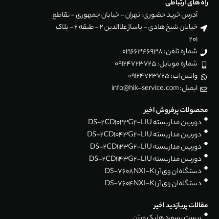
راه های ارتباطی
آدرس خرید حضوری: تهران - خیابان جمهوری - تقاطع
خیابان شیخ هادی - پاساژ علاالدین 2 - طبقه 2 - پلاک
201
شماره تلفن: 02166346938
شماره موبایل: 09124723725
واتس اپ: 09124723725
ایمیل: info@hik-service.com
محصولات پرفروش اخیر
دوربین مداربسته DS-2CD1023G2-LIU
دوربین مداربسته DS-2CD1043G2-LIU
دوربین مداربسته DS-2CD1123G2-LIU
دوربین مداربسته DS-2CD1143G2-LIU
دستگاه ان وی آر DS-7608NXI-K1
دستگاه ان وی آر DS-7604NXI-K1
مقالات پربازدید اخیر
ریست پسورد هایک ویژن