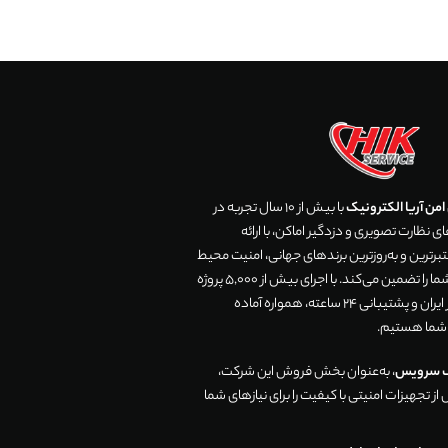
من آریا الکترونیک
با بیش از 10 سال تجربه در
 نظارت تصویری و دزدگیر اماکن، با ارائه
رترین و به‌روزترین برندهای جهانی، امنیت محیط
زندگی و تجارت شما را تضمین می‌کند. با اجرای بیش از 5,000 پروژه
موفق در سراسر ایران و پشتیبانی 24 ساعته، همواره آماده
 شما هستیم.
ک سرویس
، به‌عنوان بخش فروش این شرکت،
ز تجهیزات امنیتی با کیفیت را برای نیازهای شما