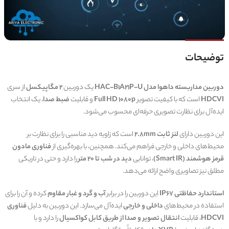
توضیحات
دوربین مداربسته داهوا مدل HAC-B1A21P-U
یک دوربین
2 مگاپیکسل
از سری
HDCVI
است که با کیفیت تصویر
Full HD 1080p
و قابلیت
ضبط صدا
، یک انتخاب
ایده‌آل برای نظارت تصویری حرفه‌ای محسوب می‌شود.
این دوربین دارای
لنز ثابت 2.8mm
است که زاویه دید مناسبی را برای نظارت بر
محیط‌های داخلی و خارجی فراهم می‌کند. همچنین، با بهره‌گیری از
فناوری مادون
قرمز هوشمند (Smart IR)
، توانایی
دید در شب تا 20 متر
را دارد و حتی در تاریکی
مطلق نیز تصاویری واضح ارائه می‌دهد.
استاندارد حفاظتی IP67
این دوربین را در برابر
آب و گرد و غبار مقاوم
کرده و آن را برای
استفاده در محیط‌های
داخلی و خارجی
ایده‌آل می‌سازد. این دوربین به دلیل
فناوری
HDCVI
، قابلیت
انتقال تصویر و صدا از طریق کابل کواکسیال
را دارد و با