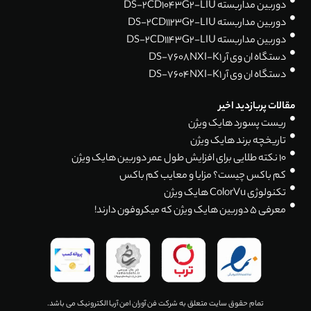
دوربین مداربسته DS-2CD1043G2-LIU
دوربین مداربسته DS-2CD1123G2-LIU
دوربین مداربسته DS-2CD1143G2-LIU
دستگاه ان وی آر DS-7608NXI-K1
دستگاه ان وی آر DS-7604NXI-K1
مقالات پربازدید اخیر
ریست پسورد هایک ویژن
تاریخچه برند هایک ویژن
۱۰ نکته طلایی برای افزایش طول عمر دوربین هایک ویژن
کم باکس چیست؟ مزایا و معایب کم باکس
تکنولوژی ColorVu هایک ویژن
معرفی 5 دوربین هایک ویژن که میکروفون دارند!
تمام حقوق سایت متعلق به شرکت فن آوران امن آریا الکترونیک می باشد.