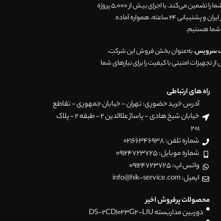
زندگی و تجارت شما را تضمین می‌کند. با اجرای بیش از 5,000 پروژه
موفق در سراسر ایران و پشتیبانی 24 ساعته، همواره آماده
 شما هستیم.
ک سرویس
، به‌عنوان بخش فروش این شرکت،
ز تجهیزات امنیتی با کیفیت را برای نیازهای شما
راه های ارتباطی
آدرس خرید حضوری: تهران - خیابان جمهوری - تقاطع
خیابان شیخ هادی - پاساژ علاالدین 2 - طبقه 2 - پلاک
201
شماره تلفن: 02166346938
شماره موبایل: 09124723725
واتس اپ: 09124723725
ایمیل: info@hik-service.com
محصولات پرفروش اخیر
دوربین مداربسته DS-2CD1023G2-LIU