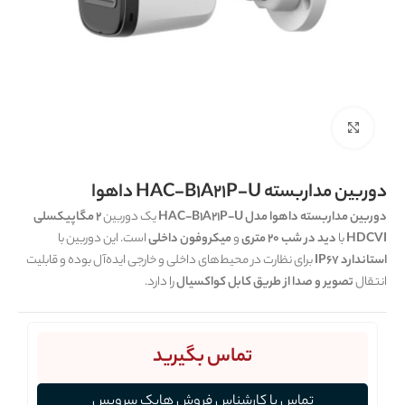
برای بزرگنمایی کلیک کنید
دوربین مداربسته HAC-B1A21P-U داهوا
دوربین مداربسته داهوا مدل HAC-B1A21P-U
یک دوربین
2 مگاپیکسلی
HDCVI
با
دید در شب 20 متری
و
میکروفون داخلی
است. این دوربین با
استاندارد IP67
برای نظارت در محیط‌های داخلی و خارجی ایده‌آل بوده و قابلیت
انتقال
تصویر و صدا از طریق کابل کواکسیال
را دارد.
تماس بگیرید
تماس با کارشناس فروش هایک سرویس