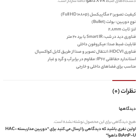
دستگاه‌های ضبط
XVR داهوا
کاملاً سازگار است.
کیفیت تصویر:
2 مگاپیکسل (Full HD 1080p)
نوع دوربین:
بولت (Bullet)
لنز:
ثابت 2.8mm
فناوری دید در شب:
Smart IR با برد 20 متر
قابلیت ضبط صدا:
میکروفون داخلی
فناوری HDCVI:
انتقال تصویر و صدا از طریق کابل کواکسیال
استاندارد حفاظتی IP67:
مقاوم در برابر آب و گرد و غبار
مناسب برای فضاهای داخلی و خارجی
نظرات (0)
دیدگاهها
هیچ دیدگاهی برای این محصول نوشته نشده است.
اولین نفری باشید که دیدگاهی را ارسال می کنید برای “دوربین مداربسته HAC-
B1A21P-U داهوا”