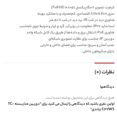
کیفیت تصویر:
2 مگاپیکسل (Full HD 1080p)
سری Lite & Eco:
اقتصادی، کم‌مصرف و با عملکرد بهینه
فناوری دید در شب IR:
برد دید در شب تا 50 متر
استاندارد IP67:
مقاومت در برابر آب، گرد و غبار و شرایط جوی نامناسب
فناوری PoE:
انتقال برق و داده‌ها از طریق یک کابل شبکه واحد
دوربین IP:
مناسب برای نظارت تصویری شبکه‌ای
نصب آسان و سریع:
مناسب برای فضای داخلی و خارجی
دارای میکروفون داخلی
نظرات (0)
دیدگاهها
هیچ دیدگاهی برای این محصول نوشته نشده است.
اولین نفری باشید که دیدگاهی را ارسال می کنید برای “دوربین مداربسته TC-
C32WS تیاندی”