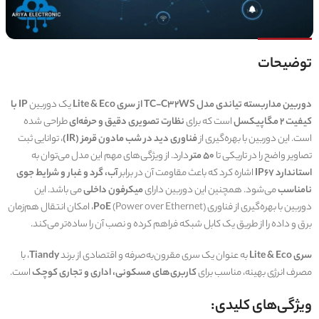
توضیحات
دوربین مداربسته تیاندی مدل TC-C32WS از سری Lite & Eco
یک دوربین
IP با
کیفیت 2 مگاپیکسل
است که برای
نظارت تصویری دقیق و حرفه‌ای
طراحی شده
است. این دوربین با بهره‌گیری از
فناوری دید در شب مادون قرمز (IR)
، توانایی ثبت
تصاویر واضح را در تاریکی تا
50 متر
دارد. از ویژگی‌های مهم این مدل می‌توان به
استاندارد IP67
اشاره کرد که باعث مقاومت آن در برابر
آب، گرد و غبار و شرایط جوی
نامناسب
می‌شود. همچنین این دوربین دارای
میکرفون داخلی
می باشد. این
دوربین با بهره‌گیری از فناوری
PoE
(Power over Ethernet)، امکان انتقال هم‌زمان
برق و داده را از طریق یک کابل شبکه فراهم کرده و نصب آن را ساده‌تر می‌کند.
سری Lite & Eco
به عنوان یک سری مقرون‌به‌صرفه و اقتصادی از برند
Tiandy
، با
مصرف انرژی بهینه، مناسب برای
کاربری‌های مسکونی، اداری و تجاری کوچک
است.
ویژگی‌های کلیدی: