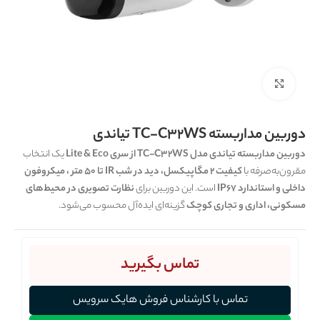
برای بزرگنمایی کلیک کنید
دوربین مداربسته TC-C32WS تیاندی
دوربین مداربسته تیاندی مدل TC-C32WS از سری Lite & Eco
یک انتخاب
مقرون‌به‌صرفه با
کیفیت 2 مگاپیکسل، دید در شب IR تا 50 متر ، میکروفون
داخلی و استاندارد IP67
است. این دوربین برای
نظارت تصویری در محیط‌های
مسکونی، اداری و تجاری کوچک
گزینه‌ای ایده‌آل محسوب می‌شود.
تماس بگیرید
تماس با کارشناس فروش هایک سرویس