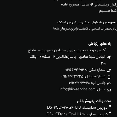
موفق در سراسر ایران و پشتیبانی 24 ساعته، همواره آماده
 شما هستیم.
ک سرویس
، به‌عنوان بخش فروش این شرکت،
ز تجهیزات امنیتی با کیفیت را برای نیازهای شما
راه های ارتباطی
آدرس خرید حضوری: تهران - خیابان جمهوری - تقاطع
خیابان شیخ هادی - پاساژ علاالدین 2 - طبقه 2 - پلاک
201
شماره تلفن: 02166346938
شماره موبایل: 09124723725
واتس اپ: 09124723725
ایمیل: info@hik-service.com
محصولات پرفروش اخیر
دوربین مداربسته DS-2CD1023G2-LIU
دوربین مداربسته DS-2CD1043G2-LIU