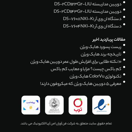
دوربین مداربسته DS-2CD1123G2-LIU
دوربین مداربسته DS-2CD1143G2-LIU
دستگاه ان وی آر DS-7608NXI-K1
دستگاه ان وی آر DS-7604NXI-K1
مقالات پربازدید اخیر
ریست پسورد هایک ویژن
تاریخچه برند هایک ویژن
۱۰ نکته طلایی برای افزایش طول عمر دوربین هایک ویژن
کم باکس چیست؟ مزایا و معایب کم باکس
تکنولوژی ColorVu هایک ویژن
معرفی 5 دوربین هایک ویژن که میکروفون دارند!
تمام حقوق سایت متعلق به شرکت فن آوران امن آریا الکترونیک می باشد.