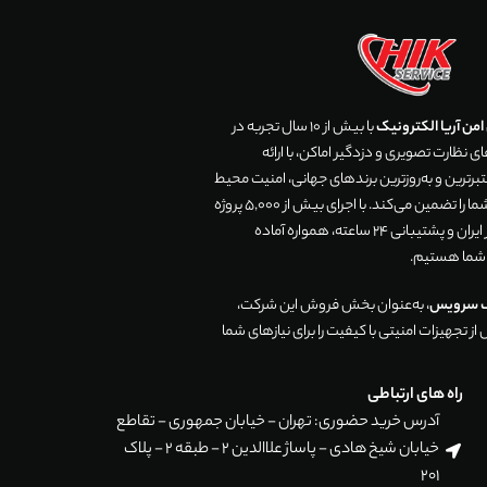
من آریا الکترونیک
با بیش از 10 سال تجربه در
 نظارت تصویری و دزدگیر اماکن، با ارائه
رترین و به‌روزترین برندهای جهانی، امنیت محیط
زندگی و تجارت شما را تضمین می‌کند. با اجرای بیش از 5,000 پروژه
موفق در سراسر ایران و پشتیبانی 24 ساعته، همواره آماده
 شما هستیم.
ک سرویس
، به‌عنوان بخش فروش این شرکت،
ز تجهیزات امنیتی با کیفیت را برای نیازهای شما
راه های ارتباطی
آدرس خرید حضوری: تهران - خیابان جمهوری - تقاطع
خیابان شیخ هادی - پاساژ علاالدین 2 - طبقه 2 - پلاک
201