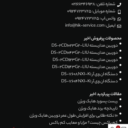
شماره تلفن: 02166346938
شماره موبایل: 09124723725
واتس اپ: 09124723725
ایمیل: info@hik-service.com
محصولات پرفروش اخیر
دوربین مداربسته DS-2CD1023G2-LIU
دوربین مداربسته DS-2CD1043G2-LIU
دوربین مداربسته DS-2CD1123G2-LIU
دوربین مداربسته DS-2CD1143G2-LIU
دستگاه ان وی آر DS-7608NXI-K1
دستگاه ان وی آر DS-7604NXI-K1
مقالات پربازدید اخیر
ریست پسورد هایک ویژن
تاریخچه برند هایک ویژن
۱۰ نکته طلایی برای افزایش طول عمر دوربین هایک ویژن
کم باکس چیست؟ مزایا و معایب کم باکس
0