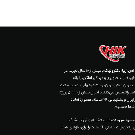
من آریا الکترونیک
با بیش از 10 سال تجربه در
 نظارت تصویری و دزدگیر اماکن، با ارائه
رترین و به‌روزترین برندهای جهانی، امنیت محیط
زندگی و تجارت شما را تضمین می‌کند. با اجرای بیش از 5,000 پروژه
موفق در سراسر ایران و پشتیبانی 24 ساعته، همواره آماده
 شما هستیم.
ک سرویس
، به‌عنوان بخش فروش این شرکت،
ز تجهیزات امنیتی با کیفیت را برای نیازهای شما