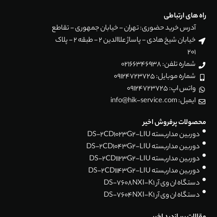
راه های ارتباطی
آدرس خرید حضوری: تهران - خیابان جمهوری - تقاطع
خیابان شیخ هادی - پاساژ علاالدین 2 - طبقه 2 - پلاک
201
شماره تلفن: 02166346938
شماره موبایل: 09124723725
واتس اپ: 09124723725
ایمیل: info@hik-service.com
محصولات پرفروش اخیر
دوربین مداربسته DS-2CD1023G2-LIU
دوربین مداربسته DS-2CD1043G2-LIU
دوربین مداربسته DS-2CD1123G2-LIU
دوربین مداربسته DS-2CD1143G2-LIU
دستگاه ان وی آر DS-7608NXI-K1
دستگاه ان وی آر DS-7604NXI-K1