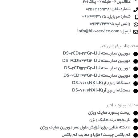
علاالدین 2 - طبقه 2 - پلاک 201
شماره تلفن: 02166346938
شماره موبایل: 09124723725
واتس اپ: 09124723725
ایمیل: info@hik-service.com
محصولات پرفروش اخیر
دوربین مداربسته DS-2CD1023G2-LIU
دوربین مداربسته DS-2CD1043G2-LIU
دوربین مداربسته DS-2CD1123G2-LIU
دوربین مداربسته DS-2CD1143G2-LIU
دستگاه ان وی آر DS-7608NXI-K1
دستگاه ان وی آر DS-7604NXI-K1
مقالات پربازدید اخیر
ریست پسورد هایک ویژن
تاریخچه برند هایک ویژن
۱۰ نکته طلایی برای افزایش طول عمر دوربین هایک ویژن
کم باکس چیست؟ مزایا و معایب کم باکس