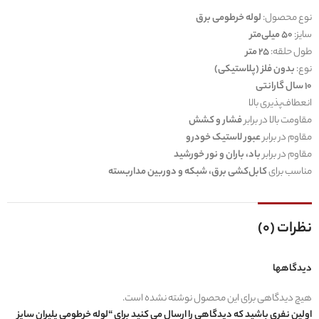
نوع محصول:
لوله خرطومی برق
سایز:
50 میلی‌متر
طول حلقه:
25 متر
نوع:
بدون فلز (پلاستیکی)
10 سال گارانتی
انعطاف‌پذیری بالا
مقاومت بالا در برابر
فشار و کشش
مقاوم در برابر
عبور لاستیک خودرو
مقاوم در برابر
باد، باران و نور خورشید
مناسب برای
کابل‌کشی برق، شبکه و دوربین مداربسته
نظرات (0)
دیدگاهها
هیچ دیدگاهی برای این محصول نوشته نشده است.
اولین نفری باشید که دیدگاهی را ارسال می کنید برای “لوله خرطومی پلیران سایز