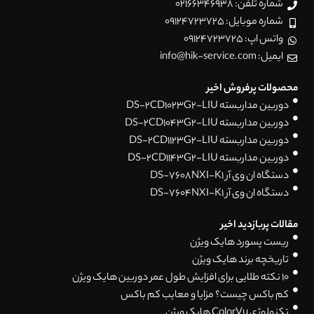
شماره تلفن: 02166346938
شماره موبایل: 09124723725
واتس اپ: 09124723725
ایمیل: info@hik-service.com
محصولات پرفروش اخیر
دوربین مداربسته DS-2CD1023G2-LIU
دوربین مداربسته DS-2CD1043G2-LIU
دوربین مداربسته DS-2CD1123G2-LIU
دوربین مداربسته DS-2CD1143G2-LIU
دستگاه ان وی آر DS-7608NXI-K1
دستگاه ان وی آر DS-7604NXI-K1
مقالات پربازدید اخیر
ریست پسورد هایک ویژن
تاریخچه برند هایک ویژن
۱۰ نکته طلایی برای افزایش طول عمر دوربین هایک ویژن
کم باکس چیست؟ مزایا و معایب کم باکس
تکنولوژی ColorVu هایک ویژن