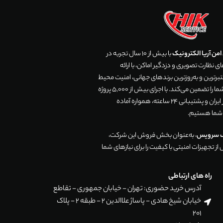
من آریا الکترونیک
با بیش از 10 سال تجربه در
 نظارت تصویری و دزدگیر اماکن، با ارائه
رترین و به‌روزترین برندهای جهانی، امنیت محیط
زندگی و تجارت شما را تضمین می‌کند. با اجرای بیش از 5,000 پروژه
موفق در سراسر ایران و پشتیبانی 24 ساعته، همواره آماده
 شما هستیم.
ک سرویس
، به‌عنوان بخش فروش این شرکت،
ز تجهیزات امنیتی با کیفیت را برای نیازهای شما
راه های ارتباطی
آدرس خرید حضوری: تهران - خیابان جمهوری - تقاطع
خیابان شیخ هادی - پاساژ علاالدین 2 - طبقه 2 - پلاک
201