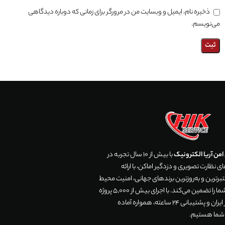
ذخیره نام، ایمیل و وبسایت من در مرورگر برای زمانی که دوباره دیدگاهی
می‌نویسم.
من آریا الکترونیک
با بیش از 10 سال تجربه در
 نظارت تصویری و دزدگیر اماکن، با ارائه
رترین و به‌روزترین برندهای جهانی، امنیت محیط
زندگی و تجارت شما را تضمین می‌کند. با اجرای بیش از 5,000 پروژه
موفق در سراسر ایران و پشتیبانی 24 ساعته، همواره آماده
 شما هستیم.