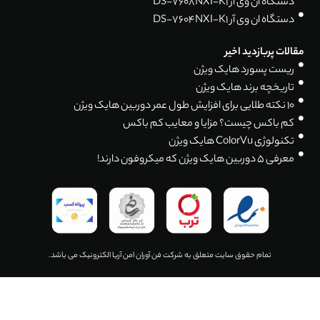
دستگاه ان وی آر DS-7608NXI-K1
دستگاه ان وی آر DS-7604NXI-K1
مقالات پربازدید اخیر
ریست پسورد هایک ویژن
تاریخچه برند هایک ویژن
۱۰ نکته طلایی برای افزایش طول عمر دوربین هایک ویژن
کم باکس چیست؟ مزایا و معایب کم باکس
تکنولوژی ColorVu هایک ویژن
معرفی 5 دوربین هایک ویژن که میکروفون دارند!
تمام حقوق سایت متعلق به شرکت فن آوران امن آریا الکترونیک می باشد.