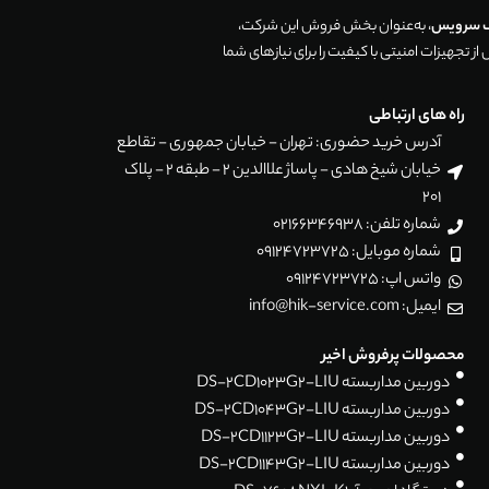
ک سرویس
، به‌عنوان بخش فروش این شرکت،
ز تجهیزات امنیتی با کیفیت را برای نیازهای شما
راه های ارتباطی
آدرس خرید حضوری: تهران - خیابان جمهوری - تقاطع
خیابان شیخ هادی - پاساژ علاالدین 2 - طبقه 2 - پلاک
201
شماره تلفن: 02166346938
شماره موبایل: 09124723725
واتس اپ: 09124723725
ایمیل: info@hik-service.com
محصولات پرفروش اخیر
دوربین مداربسته DS-2CD1023G2-LIU
دوربین مداربسته DS-2CD1043G2-LIU
دوربین مداربسته DS-2CD1123G2-LIU
دوربین مداربسته DS-2CD1143G2-LIU