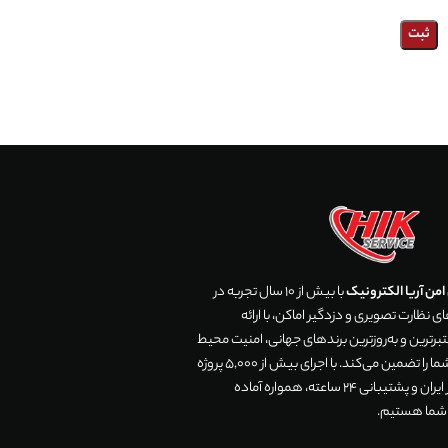
من آریا الکترونیک
با بیش از 10 سال تجربه در
 نظارت تصویری و دزدگیر اماکن، با ارائه
رترین و به‌روزترین برندهای جهانی، امنیت محیط
زندگی و تجارت شما را تضمین می‌کند. با اجرای بیش از 5,000 پروژه
موفق در سراسر ایران و پشتیبانی 24 ساعته، همواره آماده
 شما هستیم.