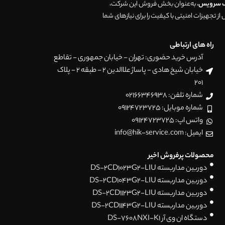
ک سرویس
، به‌عنوان بخش فروش این شرکت،
ز تجهیزات امنیتی با کیفیت را برای نیازهای شما
راه های ارتباطی
آدرس خرید حضوری: تهران - خیابان جمهوری - تقاطع
خیابان شیخ هادی - پاساژ علاالدین 2 - طبقه 2 - پلاک
201
شماره تلفن: 02166346938
شماره موبایل: 09124723725
واتس اپ: 09124723725
ایمیل: info@hik-service.com
محصولات پرفروش اخیر
دوربین مداربسته DS-2CD1023G2-LIU
دوربین مداربسته DS-2CD1043G2-LIU
دوربین مداربسته DS-2CD1123G2-LIU
دوربین مداربسته DS-2CD1143G2-LIU
دستگاه ان وی آر DS-7608NXI-K1