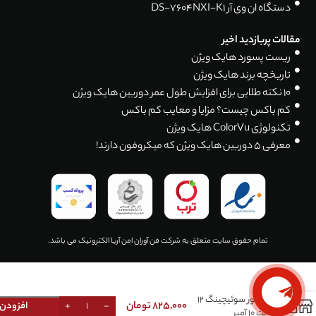
دستگاه ان وی آر DS-7604NXI-K1
مقالات پربازدید اخیر
ریست پسورد هایک ویژن
تاریخچه برند هایک ویژن
۱۰ نکته طلایی برای افزایش طول عمر دوربین هایک ویژن
کم باکس چیست؟ مزایا و معایب کم باکس
تکنولوژی ColorVu هایک ویژن
معرفی 5 دوربین هایک ویژن که میکروفون دارند!
تمام حقوق سایت متعلق به شرکت فن آوران امن آریا الکترونیک می باشد.
آداپتور سوئیچینگ 12
0
825,000
تومان
افزودن 
ولت 10 آمپر