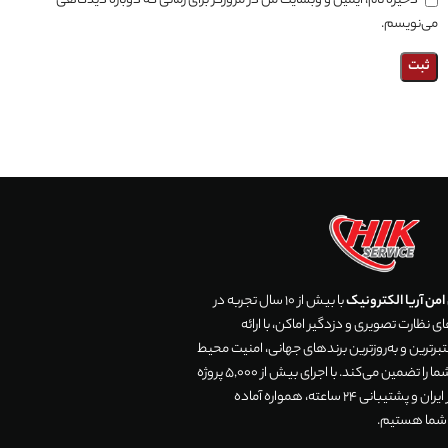
ذخیره نام، ایمیل و وبسایت من در مرورگر برای زمانی که دوباره دیدگاهی
می‌نویسم.
من آریا الکترونیک
با بیش از 10 سال تجربه در
 نظارت تصویری و دزدگیر اماکن، با ارائه
رترین و به‌روزترین برندهای جهانی، امنیت محیط
زندگی و تجارت شما را تضمین می‌کند. با اجرای بیش از 5,000 پروژه
موفق در سراسر ایران و پشتیبانی 24 ساعته، همواره آماده
 شما هستیم.