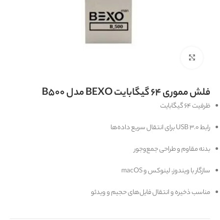
برای بزرگنمایی کلیک کنید
فلش مموری 64 گیگابایت BEXO مدل B500
ظرفیت 64 گیگابایت
رابط USB 3.0 برای انتقال سریع داده‌ها
بدنه مقاوم و طراحی جمع‌وجور
سازگار با ویندوز، لینوکس و macOS
مناسب ذخیره و انتقال فایل‌های حجیم و ویدئو