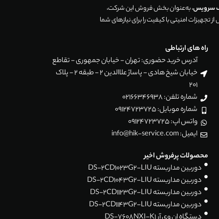
ک سرویس
، به‌عنوان بخش فروش این شرکت،
ز تجهیزات امنیتی با کیفیت را برای نیازهای شما
راه های ارتباطی
آدرس خرید حضوری: تهران - خیابان جمهوری - تقاطع
خیابان شیخ هادی - پاساژ علاالدین 2 - طبقه 2 - پلاک
201
شماره تلفن: 02166346938
شماره موبایل: 09124723725
واتس اپ: 09124723725
ایمیل: info@hik-service.com
محصولات پرفروش اخیر
دوربین مداربسته DS-2CD1023G2-LIU
دوربین مداربسته DS-2CD1043G2-LIU
دوربین مداربسته DS-2CD1123G2-LIU
دوربین مداربسته DS-2CD1143G2-LIU
دستگاه ان وی آر DS-7608NXI-K1