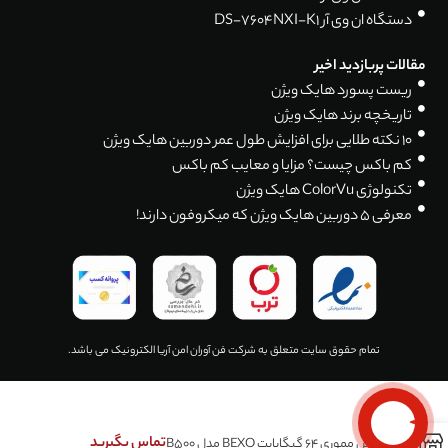
دستگاه ان وی آر DS-7604NXI-K1
مقالات پربازدید اخیر
ریست پسورد هایک ویژن
تاریخچه برند هایک ویژن
۱۰ نکته طلایی برای افزایش طول عمر دوربین هایک ویژن
کم باکس چیست؟ مزایا و معایب کم باکس
تکنولوژی ColorVu هایک ویژن
معرفی 5 دوربین هایک ویژن که میکروفون دارند!
تمام حقوق سایت متعلق به شرکت فن آوران امن آریا الکترونیک می باشد.
0
تماس بگیرید
فلش مموری 64 گیگابایت BEXO مدل B500