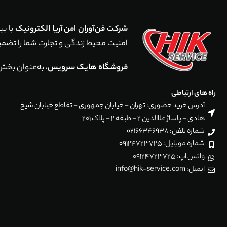
شرکت فن‌آوران امن آریا الکترونیک
امنیت محیط زندگی و تجارت شما را تضمین می‌کند. با اجرای بیش از 5,000 پروژه موفق در سراسر ایر
فروشگاه هایک سرویس
، به‌عنوان بخش
راه های ارتباطی
آدرس خرید حضوری: تهران - خیابان جمهوری - تقاطع خیابان شیخ
هادی - پاساژ علاالدین 2 - طبقه 2 - پلاک 201
شماره تلفن: 02166346938
شماره موبایل: 09124723725
واتس اپ: 09124723725
ایمیل: info@hik-service.com