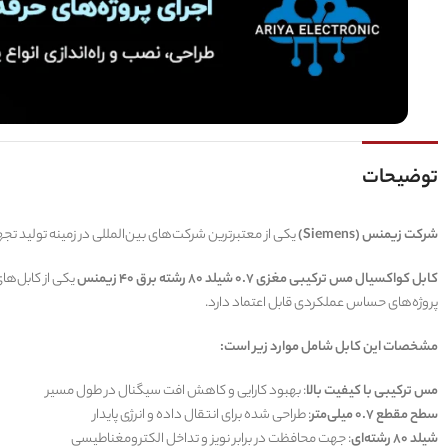
توضیحات
شرکت زیمنس (Siemens)
یکی از معتبرترین شرکت‌های بین‌المللی در زمینه تولید تج
کابل کواکسیال مس ترکیبی مغزی 0.7 شیلد 80 رشته برق 40 زیمنس
یکی از کابل‌های
پروژه‌های حساس عملکردی قابل اعتماد دارد.
مشخصات این کابل شامل موارد زیر است:
مس ترکیبی با کیفیت بالا
: بهبود کارایی و کاهش افت سیگنال در طول مسیر
سطح مقطع 0.7 میلی‌متر
: طراحی شده برای انتقال داده و انرژی پایدار
شیلد 80 رشته‌ای
: جهت محافظت در برابر نویز و تداخل الکترومغناطیسی