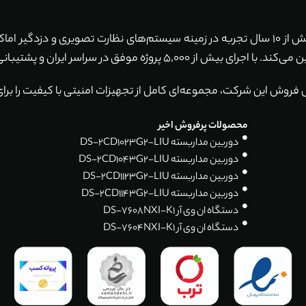
با بیش از 10 سال تجربه در زمینه سیستم‌های نظارت تصویری و دزدگیر ا
ان و پشتیبانی 24 ساعته، همواره آماده خدمت‌رسانی به شما هستیم.
 فروش این شرکت، مجموعه‌ای کامل از تجهیزات امنیتی با کیفیت را برای
محصولات پرفروش اخیر
دوربین مداربسته DS-2CD1023G2-LIU
دوربین مداربسته DS-2CD1043G2-LIU
دوربین مداربسته DS-2CD1123G2-LIU
دوربین مداربسته DS-2CD1143G2-LIU
دستگاه ان وی آر DS-7608NXI-K1
دستگاه ان وی آر DS-7604NXI-K1