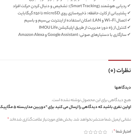
✔
ردیابی هوشمند (Smart Tracking):
تشخیص و دنبال کردن حرکت افراد
✔
پشتیبانی از کارت حافظه:
ذخیره‌سازی روی microSD تا 256 گیگابایت
✔
اتصال Wi-Fi و LAN:
امکان استفاده از اینترنت بی‌سیم و باسیم
✔
کنترل از راه دور:
مدیریت از طریق اپلیکیشن IMOU Life
✔
سازگاری با دستیارهای صوتی:
Google Assistant و Amazon Alexa
نظرات (0)
دیدگاهها
هیچ دیدگاهی برای این محصول نوشته نشده است.
اولین نفری باشید که دیدگاهی را ارسال می کنید برای “دوربین مداربسته 5 مگاپیکسل Cruiser K7CP-5H1W آیمو”
نشانی ایمیل شما منتشر نخواهد شد.
بخش‌های موردنیاز علامت‌گذاری شده‌اند
*
امتیاز شما
*