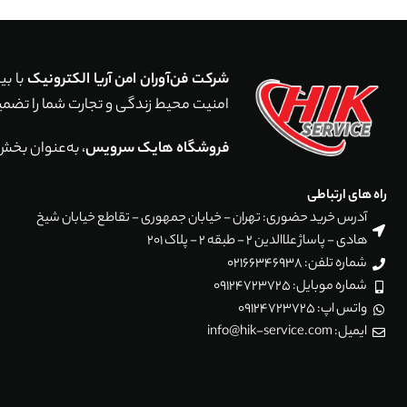
شرکت فن‌آوران امن آریا الکترونیک
امنیت محیط زندگی و تجارت شما را تضمین می‌کند. با اجرای بیش از 5,000 پروژه موفق در سراسر ایر
فروشگاه هایک سرویس
، به‌عنوان بخش
راه های ارتباطی
آدرس خرید حضوری: تهران - خیابان جمهوری - تقاطع خیابان شیخ
هادی - پاساژ علاالدین 2 - طبقه 2 - پلاک 201
شماره تلفن: 02166346938
شماره موبایل: 09124723725
واتس اپ: 09124723725
ایمیل: info@hik-service.com