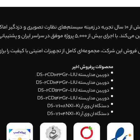
با بیش از 10 سال تجربه در زمینه سیستم‌های نظارت تصویری و دزدگیر ا
ان و پشتیبانی 24 ساعته، همواره آماده خدمت‌رسانی به شما هستیم.
 فروش این شرکت، مجموعه‌ای کامل از تجهیزات امنیتی با کیفیت را برای
محصولات پرفروش اخیر
دوربین مداربسته DS-2CD1023G2-LIU
دوربین مداربسته DS-2CD1043G2-LIU
دوربین مداربسته DS-2CD1123G2-LIU
دوربین مداربسته DS-2CD1143G2-LIU
دستگاه ان وی آر DS-7608NXI-K1
دستگاه ان وی آر DS-7604NXI-K1