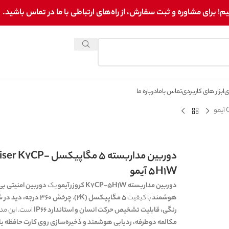
برای مشاوره و ثبت سفارش، از راه‌های ارتباطی با ما در تماس باشید.
ی
ابزار های کاربردی
تماس باما
درباره ما
دوربین مداربسته 5 مگاپیکسل 7CP
5H1W آیمو
دوربین مداربسته K7CP-5H1W کروزر آیمو
یک
دوربین امنیتی بی
هوشمند
با کیفیت
5 مگاپیکسل (2K)
،
چرخش 360 درجه، دید د
رنگی، قابلیت تشخیص حرکت انسان و استاندارد IP66
است. این مدل
مکالمه دوطرفه، ردیابی هوشمند و ذخیره‌سازی روی کارت حافظه ی