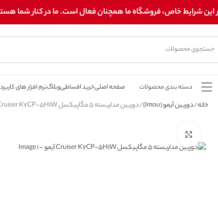
 این شرایط خاص، فروشگاه ما همچنان فعال است. ما در کنار شما هستیم! 
دسته بندی محصولات
صفحه اصلی
خرید اقساطی
وبلاگ
نرم افزار های کاربرد
خانه
دوربین آیمو (Imou)
دوربین مداربسته 5 مگاپیکسل Cruiser K7CP-5H1W آیمو
برای بزرگنمایی کلیک کنید