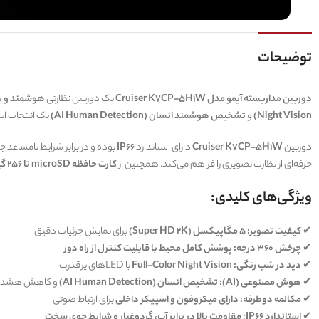
توضیحات
دوربین مداربسته آیمو مدل Cruiser K7CP-5H1W
یک دوربین نظارتی
هوشمند و ب
Night Vision)
و
تشخیص هوشمند انسان (AI Human Detection)
یک انتخاب اید
دوربین
Cruiser K7CP-5H1W
دارای استاندارد
IP66
بوده و در برابر شرایط نامساعد ج
حرفه‌ای از نظارت تصویری را فراهم می‌کند. همچنین از
کارت حافظه microSD تا 256 گیگابایت
ویژگی‌های کلیدی:
✔
کیفیت تصویر:
5 مگاپیکسل (Super HD 2K)
برای نمایش جزئیات دقیق
✔
چرخش 360 درجه:
پوشش کامل محیط با قابلیت کنترل از راه دور
✔
دید در شب رنگی:
Full-Color Night Vision
با LEDهای پرقدرت
✔
هوش مصنوعی (AI):
تشخیص انسان (AI Human Detection)
و کاهش هشدار
✔
مکالمه دوطرفه:
دارای میکروفون و اسپیکر داخلی
برای ارتباط صوتی
✔
استاندارد IP66:
مقاومت بالا در برابر آب، گردوغبار و شرایط جوی سخت