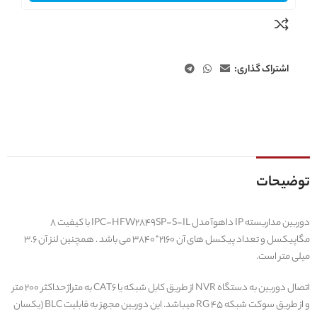
اشتراک گذاری:
توضیحات
دوربین مداربسته IP داهوآ مدل IPC-HFW2849SP-S-IL با کیفیت 8
مگاپیکسل و تعداد پیکسل‌ های آن 2160*3840 می باشد . همچنین لنز آن 3.6
میلی متر است.
اتصال دوربین به دستگاه NVR از طریق کابل شبکه یا CAT6 به متراژ حداکثر 200 متر
و از طریق سوکت شبکه RG 45 میباشد. این دوربین مجهز به قابلیت BLC (یکسان