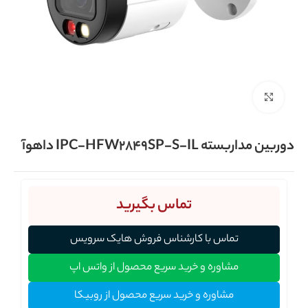
برای بزرگنمایی کلیک کنید
دوربین مداربسته IPC-HFW2849SP-S-IL داهوآ
تماس بگیرید
تماس با کارشناس فروش هایک سرویس
مشاوره و خرید سریع محصول از واتس اپ
مشاوره و خرید سریع محصول از روبیکا