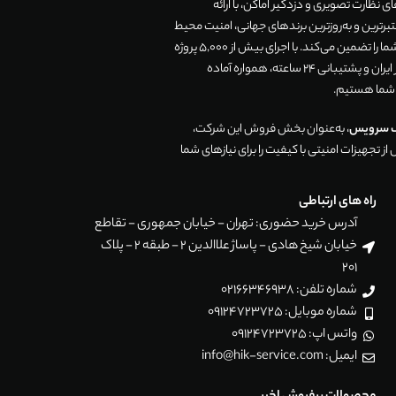
 نظارت تصویری و دزدگیر اماکن، با ارائه
رترین و به‌روزترین برندهای جهانی، امنیت محیط
زندگی و تجارت شما را تضمین می‌کند. با اجرای بیش از 5,000 پروژه
موفق در سراسر ایران و پشتیبانی 24 ساعته، همواره آماده
 شما هستیم.
ک سرویس
، به‌عنوان بخش فروش این شرکت،
ز تجهیزات امنیتی با کیفیت را برای نیازهای شما
راه های ارتباطی
آدرس خرید حضوری: تهران - خیابان جمهوری - تقاطع
خیابان شیخ هادی - پاساژ علاالدین 2 - طبقه 2 - پلاک
201
شماره تلفن: 02166346938
شماره موبایل: 09124723725
واتس اپ: 09124723725
ایمیل: info@hik-service.com