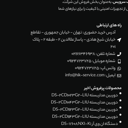
ک سرویس
، به‌عنوان بخش فروش این شرکت،
ز تجهیزات امنیتی با کیفیت را برای نیازهای شما
راه های ارتباطی
آدرس خرید حضوری: تهران - خیابان جمهوری - تقاطع
خیابان شیخ هادی - پاساژ علاالدین 2 - طبقه 2 - پلاک
201
شماره تلفن: 02166346938
شماره موبایل: 09124723725
واتس اپ: 09124723725
ایمیل: info@hik-service.com
محصولات پرفروش اخیر
دوربین مداربسته DS-2CD1023G2-LIU
دوربین مداربسته DS-2CD1043G2-LIU
دوربین مداربسته DS-2CD1123G2-LIU
دوربین مداربسته DS-2CD1143G2-LIU
دستگاه ان وی آر DS-7608NXI-K1