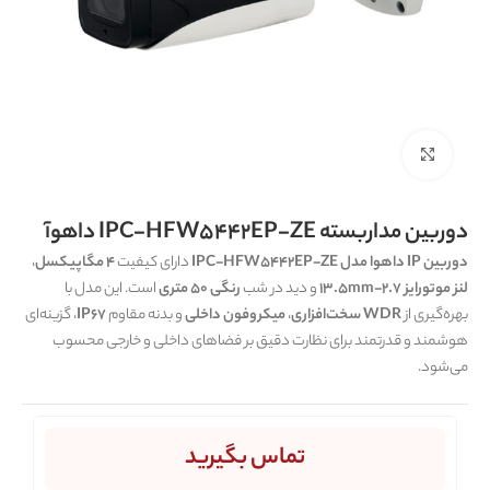
برای بزرگنمایی کلیک کنید
دوربین مداربسته IPC-HFW5442EP-ZE داهوآ
دوربین IP داهوا مدل IPC-HFW5442EP-ZE
دارای کیفیت
4 مگاپیکسل
،
لنز موتورایز 2.7-13.5mm
و دید در شب
رنگی 50 متری
است. این مدل با
بهره‌گیری از
WDR سخت‌افزاری
،
میکروفون داخلی
و بدنه مقاوم
IP67
، گزینه‌ای
هوشمند و قدرتمند برای نظارت دقیق بر فضاهای داخلی و خارجی محسوب
می‌شود.
تماس بگیرید