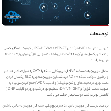
توضیحات
دوربین مداربسته IP داهوآ مدل IPC-HFW5442EP-ZE با کیفیت 4 مگاپیکسل
و تعداد پیکسل‌ های آن 1440*2650 می باشد . همچنین لنز آن موتورایز 2.7 تا 13.5
میلی متر است.
اتصال دوربین به دستگاه NVR از طریق کابل شبکه یا CAT6 به متراژ حداکثر 200 متر
و از طریق سوکت شبکه RG 45 میباشد. این دوربین مجهز به BLC (یکسان کردن
تضاد نوری در محیط های روشن و تاریک ) و قابلیت WDR (جمع کردن نور زیاد به
صورت سخت افزاری) و DAY/NIGHT ( تنظیم نور در شب و روز ) و قابلیت DNR (
کاهش نویز در شب ) و تشخیص حرکت می باشد.
برد دید در شب این دوربین با برد 50 متر مربع رنگی است. این دوربین به دلیل داشتن