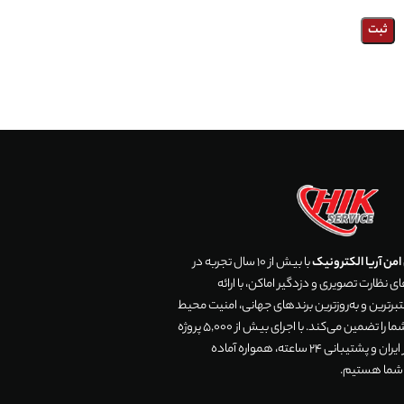
من آریا الکترونیک
با بیش از 10 سال تجربه در
 نظارت تصویری و دزدگیر اماکن، با ارائه
رترین و به‌روزترین برندهای جهانی، امنیت محیط
زندگی و تجارت شما را تضمین می‌کند. با اجرای بیش از 5,000 پروژه
موفق در سراسر ایران و پشتیبانی 24 ساعته، همواره آماده
 شما هستیم.