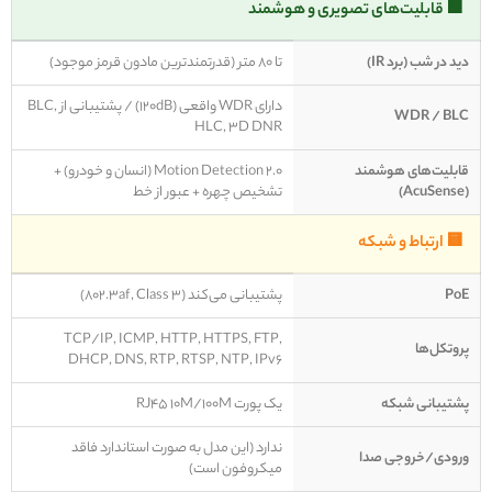
🟩 قابلیت‌های تصویری و هوشمند
دید در شب (برد IR)
تا 80 متر (قدرتمندترین مادون قرمز موجود)
دارای WDR واقعی (120dB) / پشتیبانی از BLC,
WDR / BLC
HLC, 3D DNR
قابلیت‌های هوشمند
Motion Detection 2.0 (انسان و خودرو) +
(AcuSense)
تشخیص چهره + عبور از خط
🟨 ارتباط و شبکه
PoE
پشتیبانی می‌کند (802.3af, Class 3)
TCP/IP, ICMP, HTTP, HTTPS, FTP,
پروتکل‌ها
DHCP, DNS, RTP, RTSP, NTP, IPv6
پشتیبانی شبکه
یک پورت RJ45 10M/100M
ندارد (این مدل به صورت استاندارد فاقد
ورودی/خروجی صدا
میکروفون است)