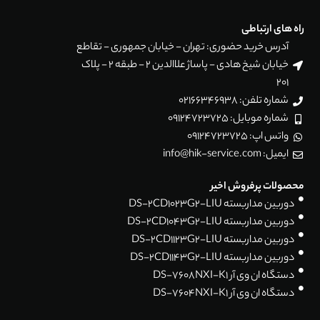
راه های ارتباطی
آدرس خرید حضوری: تهران - خیابان جمهوری - تقاطع
خیابان شیخ هادی - پاساژ علاالدین 2 - طبقه 2 - پلاک
201
شماره تلفن: 02166346938
شماره موبایل: 09124723725
واتس اپ: 09124723725
ایمیل: info@hik-service.com
محصولات پرفروش اخیر
دوربین مداربسته DS-2CD1023G2-LIU
دوربین مداربسته DS-2CD1043G2-LIU
دوربین مداربسته DS-2CD1123G2-LIU
دوربین مداربسته DS-2CD1143G2-LIU
دستگاه ان وی آر DS-7608NXI-K1
دستگاه ان وی آر DS-7604NXI-K1