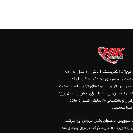
من آریا الکترونیک
با بیش از 10 سال تجربه در
 نظارت تصویری و دزدگیر اماکن، با ارائه
رترین و به‌روزترین برندهای جهانی، امنیت محیط
زندگی و تجارت شما را تضمین می‌کند. با اجرای بیش از 5,000 پروژه
موفق در سراسر ایران و پشتیبانی 24 ساعته، همواره آماده
 شما هستیم.
ک سرویس
، به‌عنوان بخش فروش این شرکت،
ز تجهیزات امنیتی با کیفیت را برای نیازهای شما