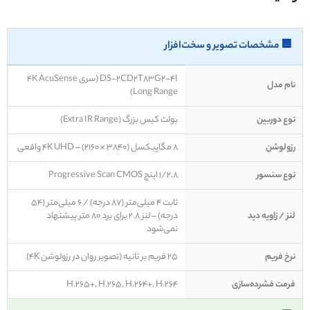
🟦 مشخصات تصویر و سخت‌افزار
DS-2CD2T83G2-4I (سری 4K AcuSense
نام مدل
Long Range)
نوع دوربین
بولت کیس بزرگ (Extra IR Range)
رزولوشن
8 مگاپیکسل (3840 × 2160) – 4K UHD واقعی
نوع سنسور
1/2.8 اینچ Progressive Scan CMOS
ثابت 4 میلی‌متر (87 درجه) / 6 میلی‌متر (54
لنز / زاویه دید
درجه) – لنز 2.8 برای برد 80 متر پیشنهاد
نمی‌شود
نرخ فریم
25 فریم بر ثانیه (تصویر روان در رزولوشن 4K)
فرمت فشرده‌سازی
H.265+, H.265, H.264+, H.264