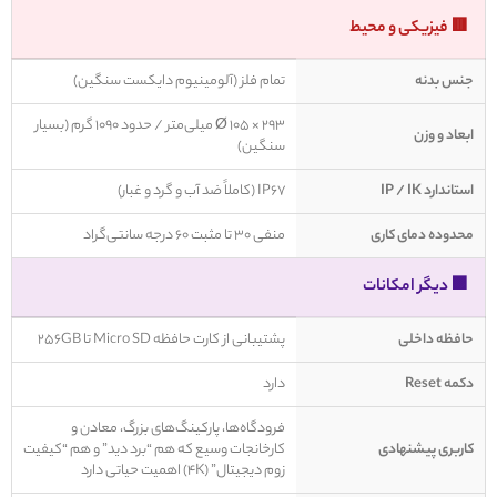
🟥 فیزیکی و محیط
جنس بدنه
تمام فلز (آلومینیوم دایکست سنگین)
Ø 105 × 293 میلی‌متر / حدود 1090 گرم (بسیار
ابعاد و وزن
سنگین)
استاندارد IP / IK
IP67 (کاملاً ضد آب و گرد و غبار)
محدوده دمای کاری
منفی 30 تا مثبت 60 درجه سانتی‌گراد
🟪 دیگر امکانات
حافظه داخلی
پشتیبانی از کارت حافظه Micro SD تا 256GB
دکمه Reset
دارد
فرودگاه‌ها، پارکینگ‌های بزرگ، معادن و
کاربری پیشنهادی
کارخانجات وسیع که هم “برد دید” و هم “کیفیت
زوم دیجیتال” (4K) اهمیت حیاتی دارد