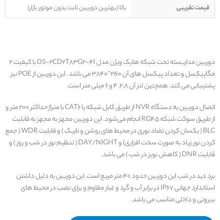
قیمت تقریبی
بالا (بهترین دوربین ثابت بدون موتور بازار)
دوربین مداربسته تحت شبکه هایک ویژن مدل DS-2CD2T83G2-4I با کیفیت 2
مگاپیکسل و تعداد پیکسل‌ های آن 2160*3840 می باشد . این دوربین از POE نیز
پشتیبانی می‌ کند. همچنین لنز آن 2.8, 4 و 6 میلی متر است.
اتصال دوربین به دستگاه NVR از طریق کابل شبکه یا CAT6 با متراژ حداکثر 200 متر و
از طریق سوکت شبکه RG45 انجام می‌شود. این دوربین مجهز به مجهز به قابلیت
BLC ( یکسان کردن تضاد نوری در محیط های روشن و تاریک ) و قابلیت WDR ( جمع
کردن نور زیاد به صورت سخت افزاری) و DAY/NIGHT ( تنظیم نور در شب و روز ) و
قابلیت DNR ( کاهش نویز در شب ) می باشد.
برد دید در شب این دوربین حدود 40 متر مربع است. این دوربین به دلیل داشتن
استاندارد جهانی IP67 در برابر آب و گرد و غبار مقاوم و برای نصب در محیط های
بیرونی و داخلی مناسب می باشد.