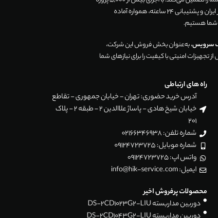
زندگی و تجارت شما را تضمین می‌کند. با اجرای بیش از 5,000 پروژه
موفق در سراسر ایران و پشتیبانی 24 ساعته، همواره آماده
 شما هستیم.
ک سرویس
، به‌عنوان بخش فروش این شرکت،
ز تجهیزات امنیتی با کیفیت را برای نیازهای شما
راه های ارتباطی
آدرس خرید حضوری: تهران - خیابان جمهوری - تقاطع
خیابان شیخ هادی - پاساژ علاالدین 2 - طبقه 2 - پلاک
201
شماره تلفن: 02166346938
شماره موبایل: 09124723725
واتس اپ: 09124723725
ایمیل: info@hik-service.com
محصولات پرفروش اخیر
دوربین مداربسته DS-2CD1023G2-LIU
دوربین مداربسته DS-2CD1043G2-LIU