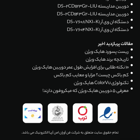
دوربین مداربسته DS-2CD1123G2-LIU
دوربین مداربسته DS-2CD1143G2-LIU
دستگاه ان وی آر DS-7608NXI-K1
دستگاه ان وی آر DS-7604NXI-K1
مقالات پربازدید اخیر
ریست پسورد هایک ویژن
تاریخچه برند هایک ویژن
۱۰ نکته طلایی برای افزایش طول عمر دوربین هایک ویژن
کم باکس چیست؟ مزایا و معایب کم باکس
تکنولوژی ColorVu هایک ویژن
معرفی 5 دوربین هایک ویژن که میکروفون دارند!
تمام حقوق سایت متعلق به شرکت فن آوران امن آریا الکترونیک می باشد.
دوربین مداربسته توربو