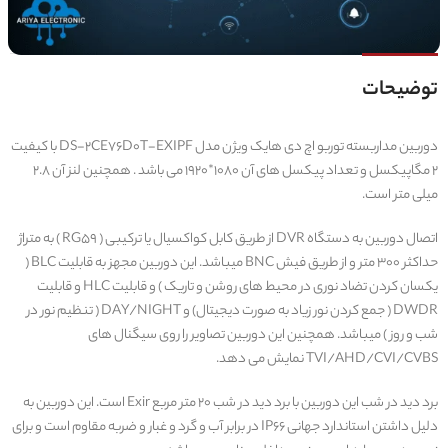
توضیحات
دوربین مداربسته توربو اچ دی هایک ویژن مدل DS-2CE76D0T-EXIPF با کیفیت
2 مگاپیکسل و تعداد پیکسل‌ های آن 1080*1920 می باشد . همچنین لنز آن 2.8
میلی متر است.
اتصال دوربین به دستگاه DVR از طریق کابل کواکسیال یا ترکیبی ( RG59 ) به متراژ
حداکثر 300 متر و از طریق فیش BNC میباشد. این دوربین مجهز به قابلیت BLC (
یکسان کردن تضاد نوری در محیط های روشن و تاریک ) و قابلیت HLC و قابلیت
DWDR ( جمع کردن نور زیاد به صورت دیجیتال) و DAY/NIGHT ( تنظیم نور در
شب و روز ) میباشد. همچنین این دوربین تصاویر را روی سیگنال های
TVI/AHD/CVI/CVBS نمایش می دهد.
برد دید در شب این دوربین با برد دید در شب 20 متر مربع Exir است. این دوربین به
دلیل داشتن استاندارد جهانی IP66 در برابر آب و گرد و غبار و ضربه مقاوم است و برای