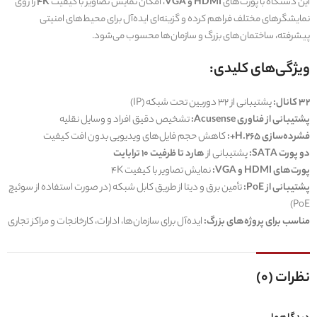
این دستگاه با پورت‌های
HDMI و VGA
، امکان نمایش تصاویر با کیفیت
4K
را روی
نمایشگرهای مختلف فراهم کرده و گزینه‌ای ایده‌آل برای محیط‌های امنیتی
پیشرفته، ساختمان‌های بزرگ و سازمان‌ها محسوب می‌شود.
ویژگی‌های کلیدی:
32 کانال:
پشتیبانی از 32 دوربین تحت شبکه (IP)
پشتیبانی از فناوری Acusense:
تشخیص دقیق افراد و وسایل نقلیه
فشرده‌سازی H.265+:
کاهش حجم فایل‌های ویدیویی بدون افت کیفیت
دو پورت SATA:
پشتیبانی از
هارد تا ظرفیت 10 ترابایت
پورت‌های HDMI و VGA:
نمایش تصاویر با کیفیت 4K
پشتیبانی از PoE:
تأمین برق و دیتا از طریق کابل شبکه (در صورت استفاده از سوئیچ
PoE)
مناسب برای پروژه‌های بزرگ:
ایده‌آل برای سازمان‌ها، ادارات، کارخانجات و مراکز تجاری
نظرات (0)