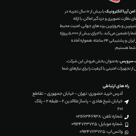
من آریا الکترونیک
با بیش از 10 سال تجربه در
 نظارت تصویری و دزدگیر اماکن، با ارائه
رترین و به‌روزترین برندهای جهانی، امنیت محیط
زندگی و تجارت شما را تضمین می‌کند. با اجرای بیش از 5,000 پروژه
موفق در سراسر ایران و پشتیبانی 24 ساعته، همواره آماده
 شما هستیم.
ک سرویس
، به‌عنوان بخش فروش این شرکت،
ز تجهیزات امنیتی با کیفیت را برای نیازهای شما
راه های ارتباطی
آدرس خرید حضوری: تهران - خیابان جمهوری - تقاطع
خیابان شیخ هادی - پاساژ علاالدین 2 - طبقه 2 - پلاک
201
شماره تلفن: 02166346938
شماره موبایل: 09124723725
واتس اپ: 09124723725