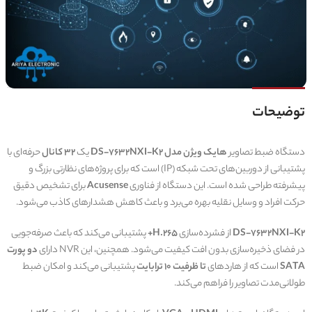
توضیحات
دستگاه ضبط تصاویر
هایک ویژن مدل DS-7632NXI-K2
یک
32 کانال
حرفه‌ای با
پشتیبانی از دوربین‌های تحت شبکه (IP) است که برای پروژه‌های نظارتی بزرگ و
پیشرفته طراحی شده است. این دستگاه از فناوری
Acusense
برای تشخیص دقیق
حرکت افراد و وسایل نقلیه بهره می‌برد و باعث کاهش هشدارهای کاذب می‌شود.
DS-7632NXI-K2
از فشرده‌سازی
H.265+
پشتیبانی می‌کند که باعث صرفه‌جویی
در فضای ذخیره‌سازی بدون افت کیفیت می‌شود. همچنین، این NVR دارای
دو پورت
SATA
است که از هاردهای
تا ظرفیت 10 ترابایت
پشتیبانی می‌کند و امکان ضبط
طولانی‌مدت تصاویر را فراهم می‌کند.