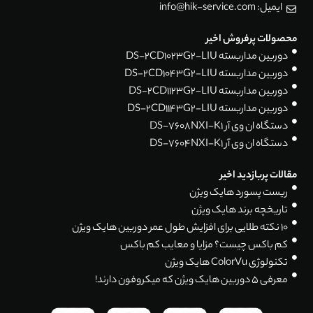
ایمیل: info@hik-service.com
محصولات پرفروش اخیر
دوربین مداربسته DS-2CD1023G2-LIU
دوربین مداربسته DS-2CD1043G2-LIU
دوربین مداربسته DS-2CD1123G2-LIU
دوربین مداربسته DS-2CD1143G2-LIU
دستگاه ان وی آر DS-7608NXI-K1
دستگاه ان وی آر DS-7604NXI-K1
مقالات پربازدید اخیر
ریست پسورد هایک ویژن
تاریخچه برند هایک ویژن
۱۰ نکته طلایی برای افزایش طول عمر دوربین هایک ویژن
کم باکس چیست؟ مزایا و معایب کم باکس
تکنولوژی ColorVu هایک ویژن
معرفی 5 دوربین هایک ویژن که میکروفون دارند!