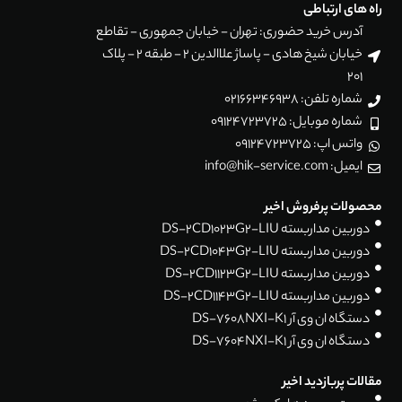
راه های ارتباطی
آدرس خرید حضوری: تهران - خیابان جمهوری - تقاطع
خیابان شیخ هادی - پاساژ علاالدین 2 - طبقه 2 - پلاک
201
شماره تلفن: 02166346938
شماره موبایل: 09124723725
واتس اپ: 09124723725
ایمیل: info@hik-service.com
محصولات پرفروش اخیر
دوربین مداربسته DS-2CD1023G2-LIU
دوربین مداربسته DS-2CD1043G2-LIU
دوربین مداربسته DS-2CD1123G2-LIU
دوربین مداربسته DS-2CD1143G2-LIU
دستگاه ان وی آر DS-7608NXI-K1
دستگاه ان وی آر DS-7604NXI-K1
مقالات پربازدید اخیر