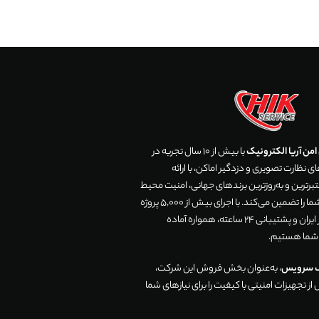
من آریا الکترونیک
با بیش از 10 سال تجربه در
 نظارت تصویری و دزدگیر اماکن، با ارائه
رترین و به‌روزترین برندهای جهانی، امنیت محیط
زندگی و تجارت شما را تضمین می‌کند. با اجرای بیش از 5,000 پروژه
موفق در سراسر ایران و پشتیبانی 24 ساعته، همواره آماده
 شما هستیم.
ک سرویس
، به‌عنوان بخش فروش این شرکت،
ز تجهیزات امنیتی با کیفیت را برای نیازهای شما