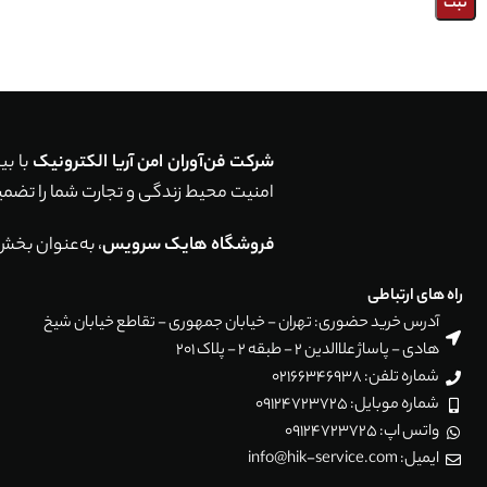
شرکت فن‌آوران امن آریا الکترونیک
امنیت محیط زندگی و تجارت شما را تضمین می‌کند. با اجرای بیش از 5,000 پروژه موفق در سراسر ایر
فروشگاه هایک سرویس
، به‌عنوان بخش
راه های ارتباطی
آدرس خرید حضوری: تهران - خیابان جمهوری - تقاطع خیابان شیخ
هادی - پاساژ علاالدین 2 - طبقه 2 - پلاک 201
شماره تلفن: 02166346938
شماره موبایل: 09124723725
واتس اپ: 09124723725
ایمیل: info@hik-service.com