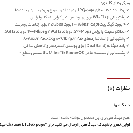
ویژگی‌های کلیدی:
✔
پردازنده 4 هسته‌ای IPQ-6010
برای عملکرد سریع و پردازش بهتر داده‌ها
✔
پشتیبانی از Wi-Fi 6
برای بهبود سرعت و کارایی شبکه وایرلس
✔
4 پورت گیگابیت اترنت (1Gbps) + 1 پورت 2.5Gbps
برای ارتباطات پرسرعت
✔
حداکثر سرعت وایرلس 574Mbps در باند 2.4GHz و 1200Mbps در باند 5GHz
✔
پشتیبانی از استانداردهای 802.11b/g/n/ax و 802.11a/n/ac/ax
✔
باند دوگانه (Dual Band) برای پوشش گسترده‌تر و کاهش تداخل
✔
پشتیبانی از سیستم عامل MikroTik RouterOS با لایسنس سطح 4
نظرات (0)
دیدگاهها
هیچ دیدگاهی برای این محصول نوشته نشده است.
اولین نفری باشید که دیدگاهی را ارسال می کنید برای “مودم Chateau LTE6 ax میکروتیک”