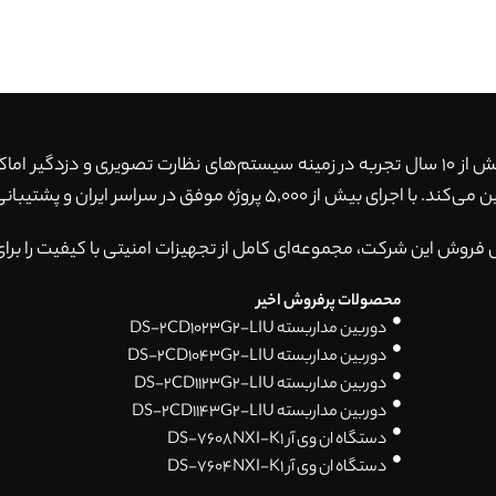
با بیش از 10 سال تجربه در زمینه سیستم‌های نظارت تصویری و دزدگیر ا
ان و پشتیبانی 24 ساعته، همواره آماده خدمت‌رسانی به شما هستیم.
 فروش این شرکت، مجموعه‌ای کامل از تجهیزات امنیتی با کیفیت را برای
محصولات پرفروش اخیر
دوربین مداربسته DS-2CD1023G2-LIU
دوربین مداربسته DS-2CD1043G2-LIU
دوربین مداربسته DS-2CD1123G2-LIU
دوربین مداربسته DS-2CD1143G2-LIU
دستگاه ان وی آر DS-7608NXI-K1
دستگاه ان وی آر DS-7604NXI-K1