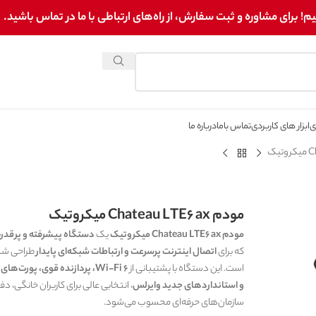
برای مشاوره و ثبت سفارش، از راه‌های ارتباطی با ما در تماس باشید.
ی
ابزار های کاربردی
تماس باما
درباره ما
مودم Chateau LTE6 ax میکروتیک
مودم Chateau LTE6 ax میکروتیک
یک
دستگاه پیشرفته و پرقدر
که برای
اتصال اینترنت پرسرعت و ارتباطات شبکه‌ای پایدار
طراحی شد
است. این دستگاه با پشتیبانی از
Wi-Fi 6، پردازنده قوی، پورت‌ها
و استانداردهای جدید وایرلس
، انتخابی عالی برای کاربران خانگی، دفا
سازمان‌های حرفه‌ای محسوب می‌شود.