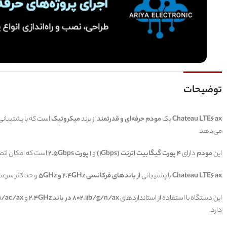
توضیحات
Chateau LTE6 ax
یک
مودم حرفه‌ای و قدرتمند
از برند
میکروتیک
است که با پشتیبانی 
می‌دهد.
این
مودم
دارای
4 پورت گیگابیت اترنت (1Gbps)
و
1 پورت 2.5Gbps
است که امکان اتصال
Chateau LTE6 ax
با پشتیبانی از
باندهای فرکانسی 2.4GHz و 5GHz
و حداکثر سرع
این دستگاه با استفاده از استانداردهای
802.11b/g/n/ax در باند 2.4GHz
و
02.11a/n/ac/ax
دارد.