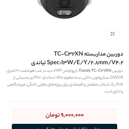
برای بزرگنمایی کلیک کنید
دوربین مداربسته TC-C32XN
Spec:I3W/E/Y/2.8mm/V4.2 تیاندی
دوربین
Tiandy TC‑C32XN
با رزولوشن 2MP، دید در شب هوشمند 30 متری،
DWDR، میکروفون داخلی، بدنه مقاوم IK10، استاندارد IP67 و پشتیبانی از
PoE، یک انتخاب مطمئن و اقتصادی برای پروژه‌های نظارتی خانگی، فروشگاهی
و اداری است.
9,000,000
تومان