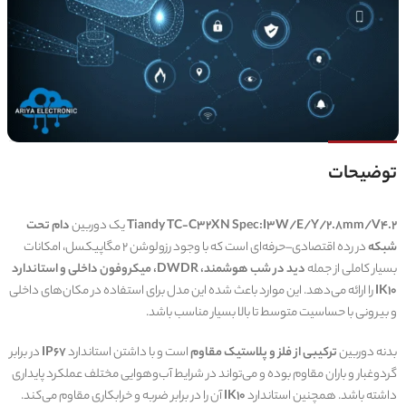
توضیحات
Tiandy TC‑C32XN Spec:I3W/E/Y/2.8mm/V4.2
یک دوربین
دام تحت
شبکه
در رده اقتصادی–حرفه‌ای است که با وجود رزولوشن 2 مگاپیکسل، امکانات
بسیار کاملی از جمله
دید در شب هوشمند، DWDR، میکروفون داخلی و استاندارد
IK10
را ارائه می‌دهد. این موارد باعث شده این مدل برای استفاده در مکان‌های داخلی
و بیرونی با حساسیت متوسط تا بالا بسیار مناسب باشد.
بدنه دوربین
ترکیبی از فلز و پلاستیک مقاوم
است و با داشتن استاندارد
IP67
در برابر
گردوغبار و باران مقاوم بوده و می‌تواند در شرایط آب‌وهوایی مختلف عملکرد پایداری
داشته باشد. همچنین استاندارد
IK10
آن را در برابر ضربه و خرابکاری مقاوم می‌کند.