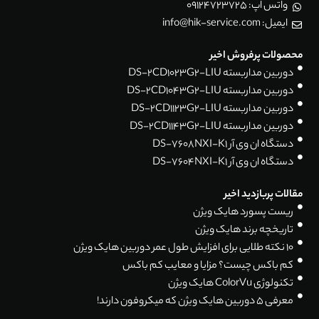
واتس اپ: 09124723725
ایمیل: info@hik-service.com
محصولات پرفروش اخیر
دوربین مداربسته DS-2CD1023G2-LIU
دوربین مداربسته DS-2CD1043G2-LIU
دوربین مداربسته DS-2CD1123G2-LIU
دوربین مداربسته DS-2CD1143G2-LIU
دستگاه ان وی آر DS-7608NXI-K1
دستگاه ان وی آر DS-7604NXI-K1
مقالات پربازدید اخیر
ریست پسورد هایک ویژن
تاریخچه برند هایک ویژن
۱۰ نکته طلایی برای افزایش طول عمر دوربین هایک ویژن
کم باکس چیست؟ مزایا و معایب کم باکس
تکنولوژی ColorVu هایک ویژن
معرفی 5 دوربین هایک ویژن که میکروفون دارند!