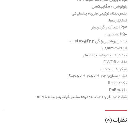
رزولوشن:
2 مگاپیکسل
جنس بدنه:
ترکیبی فلزی + پلاستیکی
استانداردها:
IP67
ضد آب و گردوغبار
IK10
ضدضربه
حداقل روشنایی رنگی:
0.04Lux@F2.2
لنز:
ثابت 2.8mm
دید در شب هوشمند:
30 متر
قابلیت DWDR
میکروفون داخلی
فشرده‌سازی:
S+265 / H.265 / H.264
دکمه Reset
تغذیه:
PoE
شرایط عملیاتی:
30- تا 60 درجه سانتی‌گراد، رطوبت 0 تا 95٪
نظرات (0)