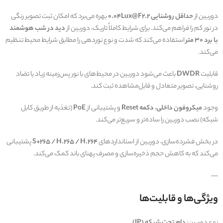
دوربین از
حداقل روشنایی 0.04Lux@F2.2
بهره می‌برد که امکان ثبت تصویر رنگی
در نور کم را فراهم می‌کند. برای شرایط کاملاً تاریک، دوربین از
دید در شب هوشمند
با برد 30 متر
استفاده می‌کند که شدت و نوع نوردهی را مطابق شرایط محیط تنظیم
می‌کند.
قابلیت
DWDR
باعث می‌شود دوربین در محیط‌های با نور پس‌زمینه زیاد یا تضاد
روشنایی، تصویر متعادل و قابل‌مشاهده ثبت کند.
وجود
میکروفون داخلی
،
دکمه Reset
و پشتیبانی از
PoE
(تغذیه از طریق کابل
شبکه) نصب دوربین را ساده‌تر و سریع‌تر می‌کند.
در بخش فشرده‌سازی، دوربین از استانداردهای
S+265 / H.265 / H.264
پشتیبانی
می‌کند که به کاهش حجم ذخیره‌سازی و مصرف پهنای باند کمک می‌کند.
—
ویژگی‌ها و قابلیت‌ها
نوع دوربین:
دام تحت شبکه (IP)