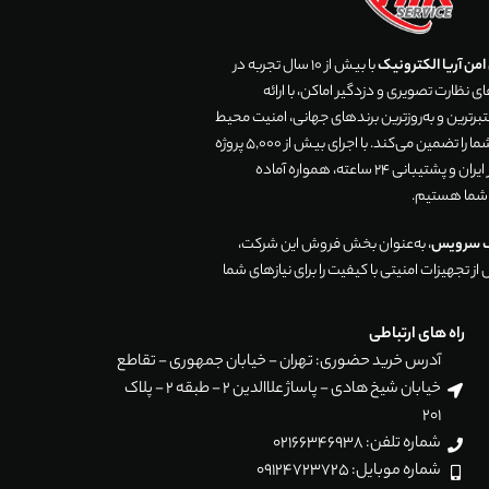
من آریا الکترونیک
با بیش از 10 سال تجربه در
 نظارت تصویری و دزدگیر اماکن، با ارائه
رترین و به‌روزترین برندهای جهانی، امنیت محیط
زندگی و تجارت شما را تضمین می‌کند. با اجرای بیش از 5,000 پروژه
موفق در سراسر ایران و پشتیبانی 24 ساعته، همواره آماده
 شما هستیم.
ک سرویس
، به‌عنوان بخش فروش این شرکت،
ز تجهیزات امنیتی با کیفیت را برای نیازهای شما
راه های ارتباطی
آدرس خرید حضوری: تهران - خیابان جمهوری - تقاطع
خیابان شیخ هادی - پاساژ علاالدین 2 - طبقه 2 - پلاک
201
شماره تلفن: 02166346938
شماره موبایل: 09124723725