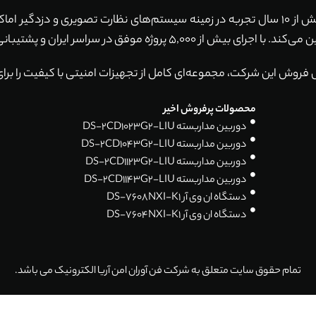
با بیش از 10 سال تجربه در زمینه سیستم‌های نظارت تصویری و دزدگیر ا
ان و پشتیبانی 24 ساعته، همواره آماده خدمت‌رسانی به شما هستیم.
 فروش این شرکت، مجموعه‌ای کامل از تجهیزات امنیتی با کیفیت را برای
محصولات پرفروش اخیر
دوربین مداربسته DS-2CD1023G2-LIU
دوربین مداربسته DS-2CD1043G2-LIU
دوربین مداربسته DS-2CD1123G2-LIU
دوربین مداربسته DS-2CD1143G2-LIU
دستگاه ان وی آر DS-7608NXI-K1
دستگاه ان وی آر DS-7604NXI-K1
تمام حقوق سایت متعلق به شرکت فن آوران امن آریا الکترونیک می باشد.