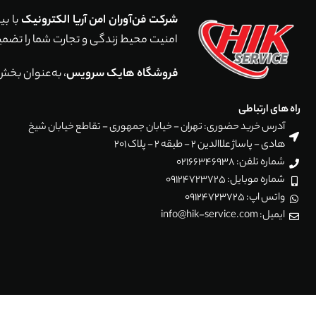
شرکت فن‌آوران امن آریا الکترونیک
امنیت محیط زندگی و تجارت شما را تضمین می‌کند. با اجرای بیش از 5,000 پروژه موفق در سراسر ایر
فروشگاه هایک سرویس
، به‌عنوان بخش
راه های ارتباطی
آدرس خرید حضوری: تهران - خیابان جمهوری - تقاطع خیابان شیخ
هادی - پاساژ علاالدین 2 - طبقه 2 - پلاک 201
شماره تلفن: 02166346938
شماره موبایل: 09124723725
واتس اپ: 09124723725
ایمیل: info@hik-service.com