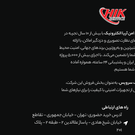
من آریا الکترونیک
با بیش از 10 سال تجربه در
 نظارت تصویری و دزدگیر اماکن، با ارائه
رترین و به‌روزترین برندهای جهانی، امنیت محیط
زندگی و تجارت شما را تضمین می‌کند. با اجرای بیش از 5,000 پروژه
موفق در سراسر ایران و پشتیبانی 24 ساعته، همواره آماده
 شما هستیم.
ک سرویس
، به‌عنوان بخش فروش این شرکت،
ز تجهیزات امنیتی با کیفیت را برای نیازهای شما
راه های ارتباطی
آدرس خرید حضوری: تهران - خیابان جمهوری - تقاطع
خیابان شیخ هادی - پاساژ علاالدین 2 - طبقه 2 - پلاک
201