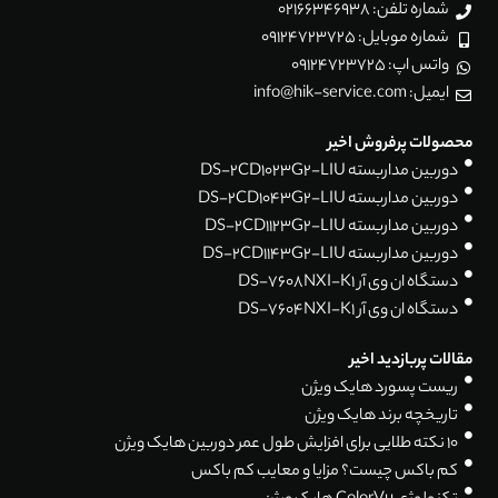
شماره تلفن: 02166346938
شماره موبایل: 09124723725
واتس اپ: 09124723725
ایمیل: info@hik-service.com
محصولات پرفروش اخیر
دوربین مداربسته DS-2CD1023G2-LIU
دوربین مداربسته DS-2CD1043G2-LIU
دوربین مداربسته DS-2CD1123G2-LIU
دوربین مداربسته DS-2CD1143G2-LIU
دستگاه ان وی آر DS-7608NXI-K1
دستگاه ان وی آر DS-7604NXI-K1
مقالات پربازدید اخیر
ریست پسورد هایک ویژن
تاریخچه برند هایک ویژن
۱۰ نکته طلایی برای افزایش طول عمر دوربین هایک ویژن
کم باکس چیست؟ مزایا و معایب کم باکس